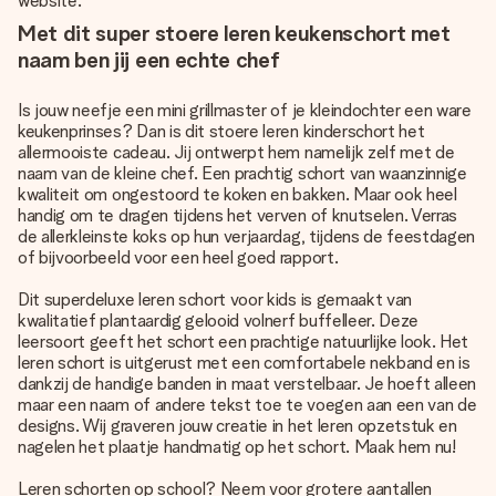
website.
Met dit super stoere leren keukenschort met
naam ben jij een echte chef
Is jouw neefje een mini grillmaster of je kleindochter een ware
keukenprinses? Dan is dit stoere leren kinderschort het
allermooiste cadeau. Jij ontwerpt hem namelijk zelf met de
naam van de kleine chef. Een prachtig schort van waanzinnige
kwaliteit om ongestoord te koken en bakken. Maar ook heel
handig om te dragen tijdens het verven of knutselen. Verras
de allerkleinste koks op hun verjaardag, tijdens de feestdagen
of bijvoorbeeld voor een heel goed rapport.
Dit superdeluxe leren schort voor kids is gemaakt van
kwalitatief plantaardig gelooid volnerf buffelleer. Deze
leersoort geeft het schort een prachtige natuurlijke look. Het
leren schort is uitgerust met een comfortabele nekband en is
dankzij de handige banden in maat verstelbaar. Je hoeft alleen
maar een naam of andere tekst toe te voegen aan een van de
designs. Wij graveren jouw creatie in het leren opzetstuk en
nagelen het plaatje handmatig op het schort. Maak hem nu!
Leren schorten op school? Neem voor grotere aantallen