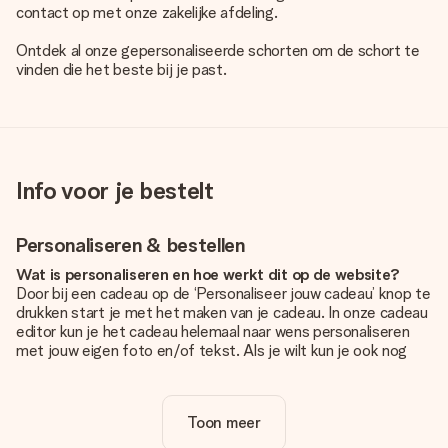
contact op met onze zakelijke afdeling.
Ontdek al onze
gepersonaliseerde schorten
om de schort te
vinden die het beste bij je past.
Info voor je bestelt
Personaliseren & bestellen
Wat is personaliseren en hoe werkt dit op de website?
Door bij een cadeau op de ‘Personaliseer jouw cadeau’ knop te
drukken start je met het maken van je cadeau. In onze cadeau
editor kun je het cadeau helemaal naar wens personaliseren
met jouw eigen foto en/of tekst. Als je wilt kun je ook nog
kiezen voor een tof design om je unieke cadeau helemaal af
te maken.
Toon meer
Is personalisatie in de prijs inbegrepen?
De prijs die op de website wordt getoond is inclusief de