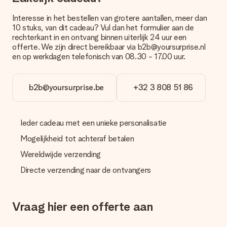
Betalen
Interesse in het bestellen van grotere aantallen, meer dan
Hoe kan ik mijn bestelling betalen?
10 stuks, van dit cadeau? Vul dan het formulier aan de
Wij bieden de volgende betaalmethodes aan: iDeal, Paypal,
rechterkant in en ontvang binnen uiterlijk 24 uur een
creditcard of handmatige overboeking. Hou bij handmatige
offerte. We zijn direct bereikbaar via b2b@yoursurprise.nl
overboeking wel rekening met 3 dagen extra levertijd van je
en op werkdagen telefonisch van 08.30 - 17.00 uur.
cadeau.
Cadeau ontvangen
b2b@yoursurprise.be
+32 3 808 51 86
Wat als het cadeau toch niet helemaal naar mijn zin is?
We vinden het erg vervelend als je cadeau niet naar wens is
geleverd. Je kunt hiervoor contact opnemen met onze
Ieder cadeau met een unieke personalisatie
klantenservice, zij helpen je graag bij het vinden van een
passende oplossing.
Mogelijkheid tot achteraf betalen
Wordt de factuur met de bestelling meegestuurd?
Wereldwijde verzending
Er wordt geen factuur meegestuurd bij je bestelling. Je
Directe verzending naar de ontvangers
ontvangt deze bij de bevestiging van de verzending en je kunt
deze ook altijd terugvinden in jouw MySurprise. Je kunt dus
gerust het cadeau gelijk bij de ontvanger laten afleveren, zo is
het echt een verrassing!
Vraag hier een offerte aan