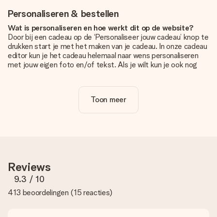
Personaliseren & bestellen
Wat is personaliseren en hoe werkt dit op de website?
Door bij een cadeau op de ‘Personaliseer jouw cadeau’ knop te
drukken start je met het maken van je cadeau. In onze cadeau
editor kun je het cadeau helemaal naar wens personaliseren
met jouw eigen foto en/of tekst. Als je wilt kun je ook nog
kiezen voor een tof design om je unieke cadeau helemaal af
te maken.
Toon meer
Is personalisatie in de prijs inbegrepen?
De prijs die op de website wordt getoond is inclusief de
personalisatie van jouw cadeau. Wel zo duidelijk!
Hoe weet ik of mijn foto van de juiste kwaliteit is?
We willen er zeker van zijn dat je helemaal blij bent met je
cadeau. Daarom is het belangrijk om foto's van hoge kwaliteit
Reviews
te gebruiken. Als je niet zeker bent over de kwaliteit van je
foto, neem dan contact op met onze klantenservice en stuur
9.3
/ 10
je foto mee met het cadeau dat je wilt bestellen. Zij kunnen
413 beoordelingen
(
15 reacties
)
de kwaliteit dan voor je controleren!
Welke formaten kan ik uploaden?