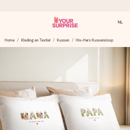
NL
Voor 16:00 besteld, vandaag verzonden
Home
Kleding en Textiel
Kussen
His-Hers Kussensloop
We maken jouw cadeau met zorg en zorgen dat het
razendsnel onderweg is - zodat jij kunt geven op precies
het juiste moment, wanneer het het meeste betekent.
4,8 (gebaseerd op +8.000 reviews)
Onze cadeaus worden gewaardeerd. Klanten beoordelen
ons met een 4,7 op Google Reviews
Gratis wenskaartje
Je maakt in een paar stappen iets unieks – met haar naam,