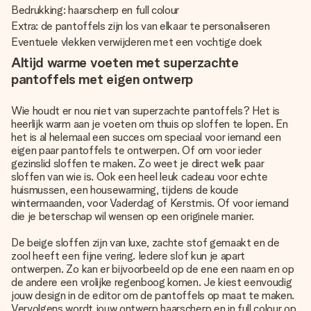
Bedrukking: haarscherp en full colour
Extra: de pantoffels zijn los van elkaar te personaliseren
Eventuele vlekken verwijderen met een vochtige doek
Altijd warme voeten met superzachte
pantoffels met eigen ontwerp
Wie houdt er nou niet van superzachte pantoffels? Het is
heerlijk warm aan je voeten om thuis op sloffen te lopen. En
het is al helemaal een succes om speciaal voor iemand een
eigen paar pantoffels te ontwerpen. Of om voor ieder
gezinslid sloffen te maken. Zo weet je direct welk paar
sloffen van wie is. Ook een heel leuk cadeau voor echte
huismussen, een housewarming, tijdens de koude
wintermaanden, voor Vaderdag of Kerstmis. Of voor iemand
die je beterschap wil wensen op een originele manier.
De beige sloffen zijn van luxe, zachte stof gemaakt en de
zool heeft een fijne vering. Iedere slof kun je apart
ontwerpen. Zo kan er bijvoorbeeld op de ene een naam en op
de andere een vrolijke regenboog komen. Je kiest eenvoudig
jouw design in de editor om de pantoffels op maat te maken.
Vervolgens wordt jouw ontwerp haarscherp en in full colour op