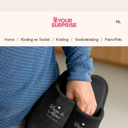
NL
Voor 16:00 besteld, vandaag verzonden
Home
Kleding en Textiel
Kleding
Voetbekleding
Pantoffels
We maken jouw cadeau met zorg en zorgen dat het
razendsnel onderweg is - zodat jij kunt geven op precies
het juiste moment, wanneer het het meeste betekent.
4,8 (gebaseerd op +8.000 reviews)
Onze cadeaus worden gewaardeerd. Klanten beoordelen
ons met een 4,7 op Google Reviews
Gratis wenskaartje
Je maakt in een paar stappen iets unieks – met haar naam,