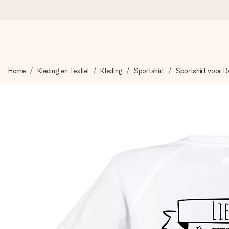
Voor 16:00 besteld, vandaag verzonden
Home
Kleding en Textiel
Kleding
Sportshirt
Sportshirt voor 
We maken jouw cadeau met zorg en zorgen dat het razendsnel 
4,8 (gebaseerd op +8.000 reviews)
Onze cadeaus worden gewaardeerd. Klanten beoordelen ons 
Gratis wenskaartje
Je maakt in een paar stappen iets unieks – met haar naam, ju