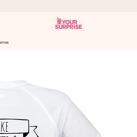
Dames
onderweg is - zodat jij kunt geven op precies het juiste moment,
met een 4,7 op Google Reviews
llie foto of een boodschap die raakt. Zonder gedoe, maar met alle