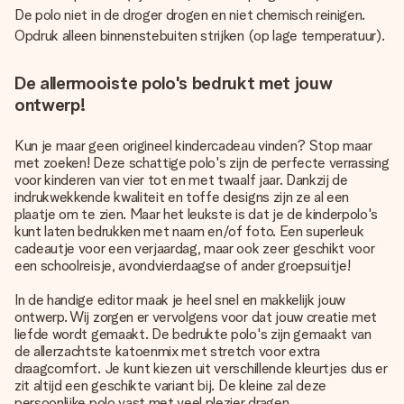
De polo niet in de droger drogen en niet chemisch reinigen.
Opdruk alleen binnenstebuiten strijken (op lage temperatuur).
De allermooiste polo's bedrukt met jouw
ontwerp!
Kun je maar geen origineel kindercadeau vinden? Stop maar
met zoeken! Deze schattige polo's zijn de perfecte verrassing
voor kinderen van vier tot en met twaalf jaar. Dankzij de
indrukwekkende kwaliteit en toffe designs zijn ze al een
plaatje om te zien. Maar het leukste is dat je de kinderpolo's
kunt laten bedrukken met naam en/of foto. Een superleuk
cadeautje voor een verjaardag, maar ook zeer geschikt voor
een schoolreisje, avondvierdaagse of ander groepsuitje!
In de handige editor maak je heel snel en makkelijk jouw
ontwerp. Wij zorgen er vervolgens voor dat jouw creatie met
liefde wordt gemaakt. De bedrukte polo's zijn gemaakt van
de allerzachtste katoenmix met stretch voor extra
draagcomfort. Je kunt kiezen uit verschillende kleurtjes dus er
zit altijd een geschikte variant bij. De kleine zal deze
persoonlijke polo vast met veel plezier dragen.