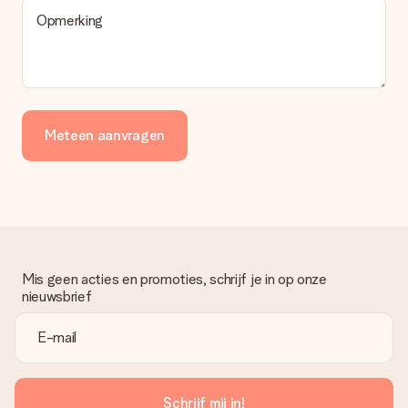
Wordt de factuur met de bestelling meegestuurd?
Er wordt geen factuur meegestuurd bij je bestelling. Je
Opmerking
ontvangt deze bij de bevestiging van de verzending en je kunt
deze ook altijd terugvinden in jouw MySurprise. Je kunt dus
gerust het cadeau gelijk bij de ontvanger laten afleveren, zo is
het echt een verrassing!
Meteen aanvragen
Mis geen acties en promoties, schrijf je in op onze
nieuwsbrief
Schrijf mij in!