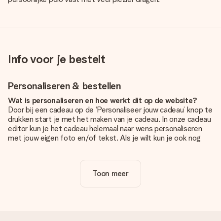
Info voor je bestelt
Personaliseren & bestellen
Wat is personaliseren en hoe werkt dit op de website?
Door bij een cadeau op de ‘Personaliseer jouw cadeau’ knop te
drukken start je met het maken van je cadeau. In onze cadeau
editor kun je het cadeau helemaal naar wens personaliseren
met jouw eigen foto en/of tekst. Als je wilt kun je ook nog
kiezen voor een tof design om je unieke cadeau helemaal af
te maken.
Toon meer
Is personalisatie in de prijs inbegrepen?
De prijs die op de website wordt getoond is inclusief de
personalisatie van jouw cadeau. Wel zo duidelijk!
Hoe weet ik of mijn foto van de juiste kwaliteit is?