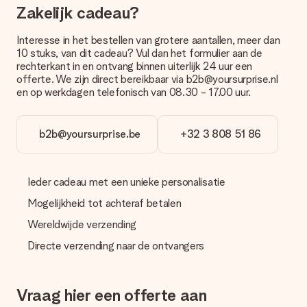
je een leuk kaartje toevoegen bij je cadeau. Op dit kaartje kun
Zakelijk cadeau?
je een persoonlijke boodschap plaatsen, zodat de ontvanger
precies weet van wie de verrassing afkomstig is.
Interesse in het bestellen van grotere aantallen, meer dan
10 stuks, van dit cadeau? Vul dan het formulier aan de
Wordt mijn cadeau ingepakt geleverd?
rechterkant in en ontvang binnen uiterlijk 24 uur een
Momenteel hebben we (nog) geen inpakservice om jouw
offerte. We zijn direct bereikbaar via b2b@yoursurprise.nl
cadeau mooi in te pakken. Wel versturen we onze cadeaus in
en op werkdagen telefonisch van 08.30 - 17.00 uur.
een feestelijke verzendverpakking. Zo is jouw cadeau klaar om
gegeven te worden of direct naar de ontvanger te versturen.
b2b@yoursurprise.be
+32 3 808 51 86
Levertijd, bezorgopties en verzendkosten
Kan ik een afleverdatum kiezen?
Ja, dat kan! In onze winkelmand kun je bij de meeste cadeaus
Ieder cadeau met een unieke personalisatie
precies aangeven wanneer jouw cadeau bezorgd moet
Mogelijkheid tot achteraf betalen
worden.
Wereldwijde verzending
Wat is de levertijd en wanneer heb ik mijn cadeau in huis?
Directe verzending naar de ontvangers
De levertijd is terug te vinden op de productpagina van het
cadeau. Je kunt erop vertrouwen dat het cadeau netjes op
deze dag wordt geleverd door onze vervoerder.
Vraag hier een offerte aan
Welke bezorgopties kan ik kiezen?