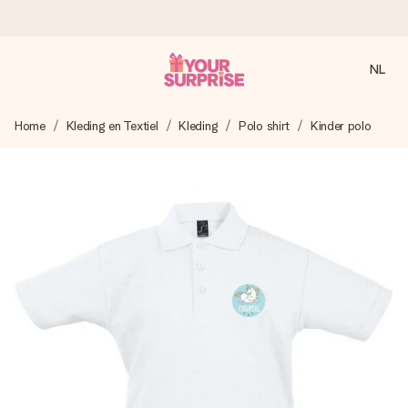
NL
Voor 16:00 besteld, vandaag verzonden
Home
Kleding en Textiel
Kleding
Polo shirt
Kinder polo
We maken jouw cadeau met zorg en zorgen dat het
razendsnel onderweg is - zodat jij kunt geven op precies
het juiste moment, wanneer het het meeste betekent.
4,8 (gebaseerd op +8.000 reviews)
Onze cadeaus worden gewaardeerd. Klanten beoordelen
ons met een 4,7 op Google Reviews
Gratis wenskaartje
Je maakt in een paar stappen iets unieks – met haar naam,