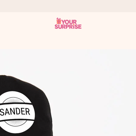
onderweg is - zodat jij kunt geven op precies het juiste moment,
met een 4,7 op Google Reviews
llie foto of een boodschap die raakt. Zonder gedoe, maar met alle