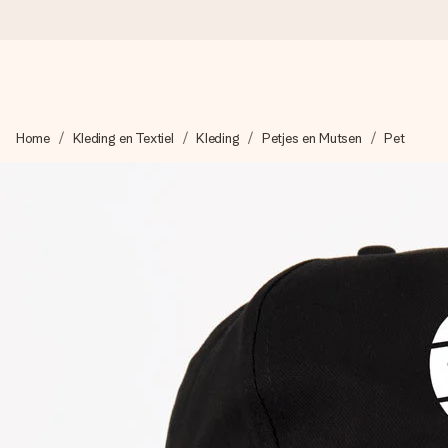
Voor 16:00 besteld, vandaag verzonden
Home
Kleding en Textiel
Kleding
Petjes en Mutsen
Pet
We maken jouw cadeau met zorg en zorgen dat het razendsnel 
4,8 (gebaseerd op +8.000 reviews)
Onze cadeaus worden gewaardeerd. Klanten beoordelen ons 
Gratis wenskaartje
Je maakt in een paar stappen iets unieks – met haar naam, ju