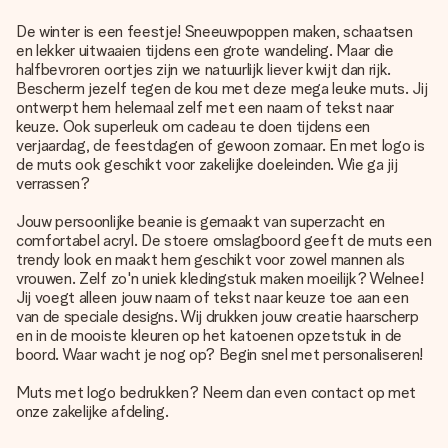
De winter is een feestje! Sneeuwpoppen maken, schaatsen
en lekker uitwaaien tijdens een grote wandeling. Maar die
halfbevroren oortjes zijn we natuurlijk liever kwijt dan rijk.
Bescherm jezelf tegen de kou met deze mega leuke muts. Jij
ontwerpt hem helemaal zelf met een naam of tekst naar
keuze. Ook superleuk om cadeau te doen tijdens een
verjaardag, de feestdagen of gewoon zomaar. En met logo is
de muts ook geschikt voor zakelijke doeleinden. Wie ga jij
verrassen?
Jouw persoonlijke beanie is gemaakt van superzacht en
comfortabel acryl. De stoere omslagboord geeft de muts een
trendy look en maakt hem geschikt voor zowel mannen als
vrouwen. Zelf zo'n uniek kledingstuk maken moeilijk? Welnee!
Jij voegt alleen jouw naam of tekst naar keuze toe aan een
van de speciale designs. Wij drukken jouw creatie haarscherp
en in de mooiste kleuren op het katoenen opzetstuk in de
boord. Waar wacht je nog op? Begin snel met personaliseren!
Muts met logo bedrukken? Neem dan even contact op met
onze zakelijke afdeling.