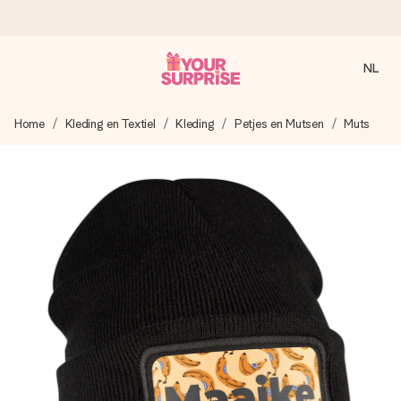
NL
Voor 16:00 besteld, vandaag verzonden
Home
Kleding en Textiel
Kleding
Petjes en Mutsen
Muts
We maken jouw cadeau met zorg en zorgen dat het
razendsnel onderweg is - zodat jij kunt geven op precies
het juiste moment, wanneer het het meeste betekent.
4,8 (gebaseerd op +8.000 reviews)
Onze cadeaus worden gewaardeerd. Klanten beoordelen
ons met een 4,7 op Google Reviews
Gratis wenskaartje
Je maakt in een paar stappen iets unieks – met haar naam,