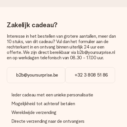
weergegeven op de artikelpagina. Het cadeau dat je wilt
bestellen wordt verstuurd als pakketpost of als
brievenbuspakje. Wil je weten of je een pakketje of
brievenbus stuk mag verwachten, neem dan even contact op
Zakelijk cadeau?
met onze klantenservice.
Betalen
Interesse in het bestellen van grotere aantallen, meer dan
10 stuks, van dit cadeau? Vul dan het formulier aan de
Hoe kan ik mijn bestelling betalen?
rechterkant in en ontvang binnen uiterlijk 24 uur een
Wij bieden de volgende betaalmethodes aan: iDeal, Paypal,
offerte. We zijn direct bereikbaar via b2b@yoursurprise.nl
creditcard of handmatige overboeking. Hou bij handmatige
en op werkdagen telefonisch van 08.30 - 17.00 uur.
overboeking wel rekening met 3 dagen extra levertijd van je
cadeau.
b2b@yoursurprise.be
+32 3 808 51 86
Cadeau ontvangen
Wat als het cadeau toch niet helemaal naar mijn zin is?
We vinden het erg vervelend als je cadeau niet naar wens is
Ieder cadeau met een unieke personalisatie
geleverd. Je kunt hiervoor contact opnemen met onze
klantenservice, zij helpen je graag bij het vinden van een
Mogelijkheid tot achteraf betalen
passende oplossing.
Wereldwijde verzending
Wordt de factuur met de bestelling meegestuurd?
Directe verzending naar de ontvangers
Er wordt geen factuur meegestuurd bij je bestelling. Je