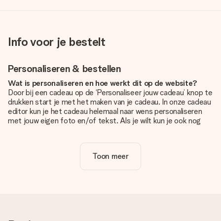
Info voor je bestelt
Personaliseren & bestellen
Wat is personaliseren en hoe werkt dit op de website?
Door bij een cadeau op de ‘Personaliseer jouw cadeau’ knop te
drukken start je met het maken van je cadeau. In onze cadeau
editor kun je het cadeau helemaal naar wens personaliseren
met jouw eigen foto en/of tekst. Als je wilt kun je ook nog
kiezen voor een tof design om je unieke cadeau helemaal af
te maken.
Toon meer
Is personalisatie in de prijs inbegrepen?
De prijs die op de website wordt getoond is inclusief de
personalisatie van jouw cadeau. Wel zo duidelijk!
Hoe weet ik of mijn foto van de juiste kwaliteit is?
We willen er zeker van zijn dat je helemaal blij bent met je
cadeau. Daarom is het belangrijk om foto's van hoge kwaliteit