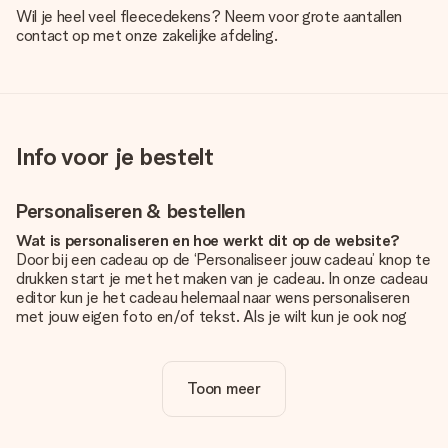
Wil je heel veel fleecedekens? Neem voor grote aantallen
contact op met onze zakelijke afdeling.
Info voor je bestelt
Personaliseren & bestellen
Wat is personaliseren en hoe werkt dit op de website?
Door bij een cadeau op de ‘Personaliseer jouw cadeau’ knop te
drukken start je met het maken van je cadeau. In onze cadeau
editor kun je het cadeau helemaal naar wens personaliseren
met jouw eigen foto en/of tekst. Als je wilt kun je ook nog
kiezen voor een tof design om je unieke cadeau helemaal af
te maken.
Toon meer
Is personalisatie in de prijs inbegrepen?
De prijs die op de website wordt getoond is inclusief de
personalisatie van jouw cadeau. Wel zo duidelijk!