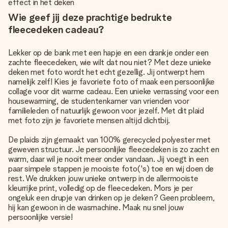
effect in het deken
Wie geef jij deze prachtige bedrukte
fleecedeken cadeau?
Lekker op de bank met een hapje en een drankje onder een
zachte fleecedeken, wie wilt dat nou niet? Met deze unieke
deken met foto wordt het echt gezellig. Jij ontwerpt hem
namelijk zelf! Kies je favoriete foto of maak een persoonlijke
collage voor dit warme cadeau. Een unieke verrassing voor een
housewarming, de studentenkamer van vrienden voor
familieleden of natuurlijk gewoon voor jezelf. Met dit plaid
met foto zijn je favoriete mensen altijd dichtbij.
De plaids zijn gemaakt van 100% gerecycled polyester met
geweven structuur. Je persoonlijke fleecedeken is zo zacht en
warm, daar wil je nooit meer onder vandaan. Jij voegt in een
paar simpele stappen je mooiste foto('s) toe en wij doen de
rest. We drukken jouw unieke ontwerp in de allermooiste
kleurrijke print, volledig op de fleecedeken. Mors je per
ongeluk een drupje van drinken op je deken? Geen probleem,
hij kan gewoon in de wasmachine. Maak nu snel jouw
persoonlijke versie!