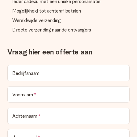
passende oplossing.
Ieder cadeau met een unieke personalisatie
Mogelijkheid tot achteraf betalen
Wordt de factuur met de bestelling meegestuurd?
Er wordt geen factuur meegestuurd bij je bestelling. Je
Wereldwijde verzending
ontvangt deze bij de bevestiging van de verzending en je kunt
deze ook altijd terugvinden in jouw MySurprise. Je kunt dus
Directe verzending naar de ontvangers
gerust het cadeau gelijk bij de ontvanger laten afleveren, zo is
het echt een verrassing!
Vraag hier een offerte aan
Bedrijfsnaam
Voornaam
Achternaam