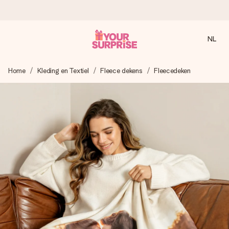
NL
Voor 16:00 besteld, vandaag verzonden
Home
Kleding en Textiel
Fleece dekens
Fleecedeken
We maken jouw cadeau met zorg en zorgen dat het
razendsnel onderweg is - zodat jij kunt geven op precies
het juiste moment, wanneer het het meeste betekent.
4,8 (gebaseerd op +8.000 reviews)
Onze cadeaus worden gewaardeerd. Klanten beoordelen
ons met een 4,7 op Google Reviews
Gratis wenskaartje
Je maakt in een paar stappen iets unieks – met haar naam,