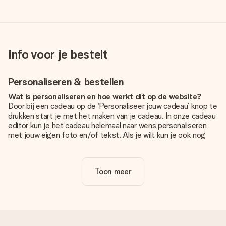
Info voor je bestelt
Personaliseren & bestellen
Wat is personaliseren en hoe werkt dit op de website?
Door bij een cadeau op de ‘Personaliseer jouw cadeau’ knop te
drukken start je met het maken van je cadeau. In onze cadeau
editor kun je het cadeau helemaal naar wens personaliseren
met jouw eigen foto en/of tekst. Als je wilt kun je ook nog
kiezen voor een tof design om je unieke cadeau helemaal af
te maken.
Toon meer
Is personalisatie in de prijs inbegrepen?
De prijs die op de website wordt getoond is inclusief de
personalisatie van jouw cadeau. Wel zo duidelijk!
Hoe weet ik of mijn foto van de juiste kwaliteit is?
We willen er zeker van zijn dat je helemaal blij bent met je