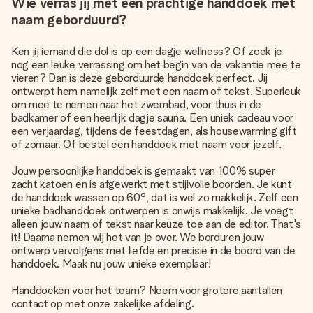
Wie verras jij met een prachtige handdoek met
naam geborduurd?
Ken jij iemand die dol is op een dagje wellness? Of zoek je
nog een leuke verrassing om het begin van de vakantie mee te
vieren? Dan is deze geborduurde handdoek perfect. Jij
ontwerpt hem namelijk zelf met een naam of tekst. Superleuk
om mee te nemen naar het zwembad, voor thuis in de
badkamer of een heerlijk dagje sauna. Een uniek cadeau voor
een verjaardag, tijdens de feestdagen, als housewarming gift
of zomaar. Of bestel een handdoek met naam voor jezelf.
Jouw persoonlijke handdoek is gemaakt van 100% super
zacht katoen en is afgewerkt met stijlvolle boorden. Je kunt
de handdoek wassen op 60°, dat is wel zo makkelijk. Zelf een
unieke badhanddoek ontwerpen is onwijs makkelijk. Je voegt
alleen jouw naam of tekst naar keuze toe aan de editor. That's
it! Daarna nemen wij het van je over. We borduren jouw
ontwerp vervolgens met liefde en precisie in de boord van de
handdoek. Maak nu jouw unieke exemplaar!
Handdoeken voor het team? Neem voor grotere aantallen
contact op met onze zakelijke afdeling.