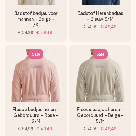
Badstof badjas voor
Badstof Herenbadjas
mannen - Beige -
- Blauw S/M
L/XL
€ 54,99
€ 49,49
€ 54,99
€ 49,49
Sale
Sale
Fleece badjas heren -
Fleece badjas heren -
Geborduurd - Rose -
Geborduurd - Beige -
S/M
S/M
€ 54,99
€ 49,49
€ 54,99
€ 49,49