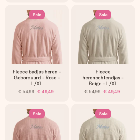
Sale
Sale
Fleece badjas heren -
Fleece
Geborduurd - Rose -
herenochtendjas -
L/XL
Beige - L/XL
€ 54,99
€ 49,49
€ 54,99
€ 49,49
Sale
Sale