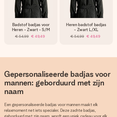
Badstof badjas voor
Heren badstof badjas
Heren - Zwart - S/M
- Zwart L/XL
€ 54,99
€ 49,49
€ 54,99
€ 49,49
Gepersonaliseerde badjas voor
mannen: geborduurd met zijn
naam
Een gepersonaliseerde badjas voor mannen maakt elk
relaxmoment net iets specialer. Deze zachte badjas,
geborduurd met zijn naam, wordt een uniek cadeau voor elk