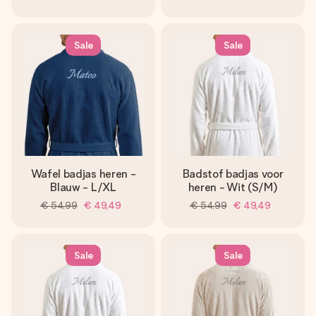
Sale
Sale
Wafel badjas heren -
Badstof badjas voor
Blauw - L/XL
heren - Wit (S/M)
€ 54,99
€ 49,49
€ 54,99
€ 49,49
Sale
Sale