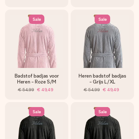
Sale
Sale
Badstof badjas voor
Heren badstof badjas
Heren - Roze S/M
- Grijs L/XL
€ 54,99
€ 49,49
€ 54,99
€ 49,49
Sale
Sale