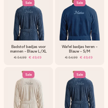
jullie foto of een boodschap die raakt. Zonder gedoe, maar
Sale
Sale
met alle aandacht voor het moment.
Badstof badjas voor
Wafel badjas heren -
mannen - Blauw L/XL
Blauw - S/M
€ 54,99
€ 49,49
€ 54,99
€ 49,49
Sale
Sale