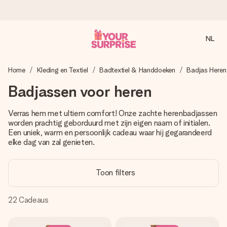
NL
Voor 16:00 besteld, vandaag verzonden
Home
Kleding en Textiel
Badtextiel & Handdoeken
Badjas Heren
We maken jouw cadeau met zorg en zorgen dat het
razendsnel onderweg is - zodat jij kunt geven op precies
Badjassen voor heren
het juiste moment, wanneer het het meeste betekent.
Verras hem met ultiem comfort! Onze zachte herenbadjassen
worden prachtig geborduurd met zijn eigen naam of initialen.
Een uniek, warm en persoonlijk cadeau waar hij gegarandeerd
4,8 (gebaseerd op +8.000 reviews)
elke dag van zal genieten.
Onze cadeaus worden gewaardeerd. Klanten beoordelen
ons met een 4,7 op Google Reviews
Toon filters
22
Cadeaus
Gratis wenskaartje
Je maakt in een paar stappen iets unieks – met haar naam,