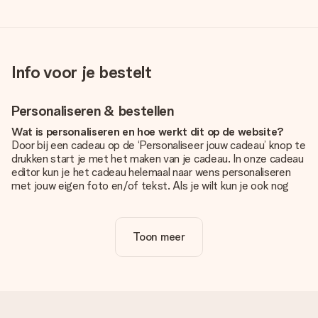
Info voor je bestelt
Personaliseren & bestellen
Wat is personaliseren en hoe werkt dit op de website?
Door bij een cadeau op de ‘Personaliseer jouw cadeau’ knop te
drukken start je met het maken van je cadeau. In onze cadeau
editor kun je het cadeau helemaal naar wens personaliseren
met jouw eigen foto en/of tekst. Als je wilt kun je ook nog
kiezen voor een tof design om je unieke cadeau helemaal af
te maken.
Toon meer
Is personalisatie in de prijs inbegrepen?
De prijs die op de website wordt getoond is inclusief de
personalisatie van jouw cadeau. Wel zo duidelijk!
Hoe weet ik of mijn foto van de juiste kwaliteit is?
We willen er zeker van zijn dat je helemaal blij bent met je