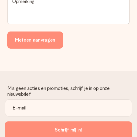
Er wordt geen factuur meegestuurd bij je bestelling. Je
Opmerking
ontvangt deze bij de bevestiging van de verzending en je kunt
deze ook altijd terugvinden in jouw MySurprise. Je kunt dus
gerust het cadeau gelijk bij de ontvanger laten afleveren, zo is
het echt een verrassing!
Meteen aanvragen
Mis geen acties en promoties, schrijf je in op onze
nieuwsbrief
Schrijf mij in!