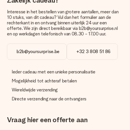
Zakelijk cadeau?
je een persoonlijke boodschap plaatsen, zodat de ontvanger
precies weet van wie de verrassing afkomstig is.
Interesse in het bestellen van grotere aantallen, meer dan
10 stuks, van dit cadeau? Vul dan het formulier aan de
Wordt mijn cadeau ingepakt geleverd?
rechterkant in en ontvang binnen uiterlijk 24 uur een
Momenteel hebben we (nog) geen inpakservice om jouw
offerte. We zijn direct bereikbaar via b2b@yoursurprise.nl
cadeau mooi in te pakken. Wel versturen we onze cadeaus in
en op werkdagen telefonisch van 08.30 - 17.00 uur.
een feestelijke verzendverpakking. Zo is jouw cadeau klaar om
gegeven te worden of direct naar de ontvanger te versturen.
b2b@yoursurprise.be
+32 3 808 51 86
Levertijd, bezorgopties en verzendkosten
Kan ik een afleverdatum kiezen?
Ja, dat kan! In onze winkelmand kun je bij de meeste cadeaus
Ieder cadeau met een unieke personalisatie
precies aangeven wanneer jouw cadeau bezorgd moet
Mogelijkheid tot achteraf betalen
worden.
Wereldwijde verzending
Wat is de levertijd en wanneer heb ik mijn cadeau in huis?
Directe verzending naar de ontvangers
De levertijd is terug te vinden op de productpagina van het
cadeau. Je kunt erop vertrouwen dat het cadeau netjes op
deze dag wordt geleverd door onze vervoerder.
Vraag hier een offerte aan
Welke bezorgopties kan ik kiezen?
Je kunt kiezen uit een normale snelle levering, of een express