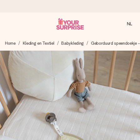
NL
Voor 16:00 besteld, vandaag verzonden
Home
Kleding en Textiel
Babykleding
Geborduurd speendoekje 
We maken jouw cadeau met zorg en zorgen dat het
razendsnel onderweg is - zodat jij kunt geven op precies
het juiste moment, wanneer het het meeste betekent.
4,8 (gebaseerd op +8.000 reviews)
Onze cadeaus worden gewaardeerd. Klanten beoordelen
ons met een 4,7 op Google Reviews
Gratis wenskaartje
Je maakt in een paar stappen iets unieks – met haar naam,