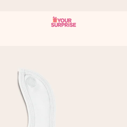
onderweg is - zodat jij kunt geven op precies het juiste moment,
met een 4,7 op Google Reviews
llie foto of een boodschap die raakt. Zonder gedoe, maar met alle