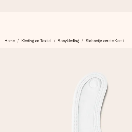
Voor 16:00 besteld, vandaag verzonden
Home
Kleding en Textiel
Babykleding
Slabbetje eerste Kerst
We maken jouw cadeau met zorg en zorgen dat het razendsnel 
4,8 (gebaseerd op +8.000 reviews)
Onze cadeaus worden gewaardeerd. Klanten beoordelen ons 
Gratis wenskaartje
Je maakt in een paar stappen iets unieks – met haar naam, ju