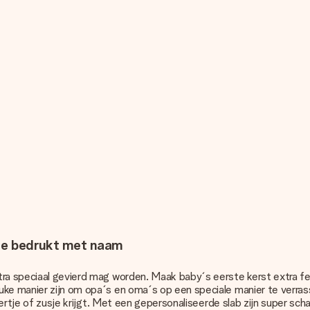
etje bedrukt met naam
ra speciaal gevierd mag worden. Maak baby´s eerste kerst extra fee
ke manier zijn om opa´s en oma´s op een speciale manier te verrass
roertje of zusje krijgt. Met een gepersonaliseerde slab zijn super s