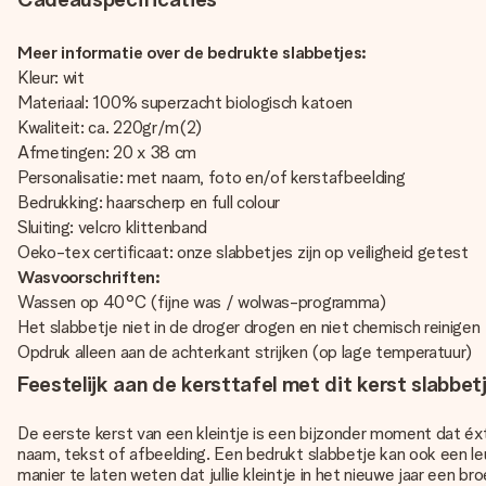
Meer informatie over de bedrukte slabbetjes:
Kleur: wit
Materiaal: 100% superzacht biologisch katoen
Kwaliteit: ca. 220gr/m(2)
Afmetingen: 20 x 38 cm
Personalisatie: met naam, foto en/of kerstafbeelding
Bedrukking: haarscherp en full colour
Sluiting: velcro klittenband
Oeko-tex certificaat: onze slabbetjes zijn op veiligheid getest
Wasvoorschriften:
Wassen op 40°C (fijne was / wolwas-programma)
Het slabbetje niet in de droger drogen en niet chemisch reinigen
Opdruk alleen aan de achterkant strijken (op lage temperatuur)
Feestelijk aan de kersttafel met dit kerst slabb
De eerste kerst van een kleintje is een bijzonder moment dat éxt
naam, tekst of afbeelding. Een bedrukt slabbetje kan ook een leu
manier te laten weten dat jullie kleintje in het nieuwe jaar een b