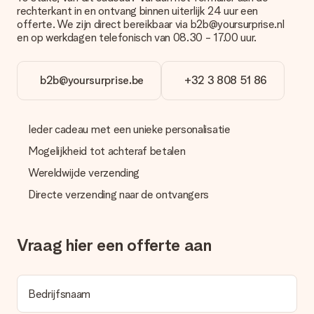
Cadeau ontvangen
rechterkant in en ontvang binnen uiterlijk 24 uur een
offerte. We zijn direct bereikbaar via b2b@yoursurprise.nl
Wat als het cadeau toch niet helemaal naar mijn zin is?
en op werkdagen telefonisch van 08.30 - 17.00 uur.
We vinden het erg vervelend als je cadeau niet naar wens is
geleverd. Je kunt hiervoor contact opnemen met onze
klantenservice, zij helpen je graag bij het vinden van een
passende oplossing.
b2b@yoursurprise.be
+32 3 808 51 86
Wordt de factuur met de bestelling meegestuurd?
Er wordt geen factuur meegestuurd bij je bestelling. Je
Ieder cadeau met een unieke personalisatie
ontvangt deze bij de bevestiging van de verzending en je kunt
deze ook altijd terugvinden in jouw MySurprise. Je kunt dus
Mogelijkheid tot achteraf betalen
gerust het cadeau gelijk bij de ontvanger laten afleveren, zo is
het echt een verrassing!
Wereldwijde verzending
Directe verzending naar de ontvangers
Vraag hier een offerte aan
Bedrijfsnaam