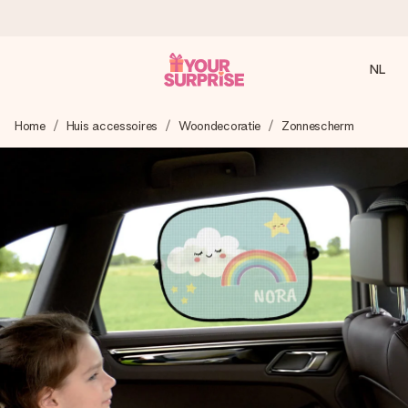
NL
Voor 16:00 besteld, vandaag verzonden
Home
Huis accessoires
Woondecoratie
Zonnescherm
We maken jouw cadeau met zorg en zorgen dat het
razendsnel onderweg is - zodat jij kunt geven op precies
het juiste moment, wanneer het het meeste betekent.
4,8 (gebaseerd op +8.000 reviews)
Onze cadeaus worden gewaardeerd. Klanten beoordelen
ons met een 4,7 op Google Reviews
Gratis wenskaartje
Je maakt in een paar stappen iets unieks – met haar naam,