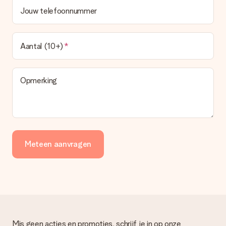
worden.
Jouw telefoonnummer
Wat is de levertijd en wanneer heb ik mijn cadeau in huis?
De levertijd is terug te vinden op de productpagina van het
Aantal (10+)
cadeau. Je kunt erop vertrouwen dat het cadeau netjes op
deze dag wordt geleverd door onze vervoerder.
Welke bezorgopties kan ik kiezen?
Opmerking
Je kunt kiezen uit een normale snelle levering, of een express
levering. Per cadeau worden de mogelijke leveropties
weergegeven op de artikelpagina. Het cadeau dat je wilt
bestellen wordt verstuurd als pakketpost of als
brievenbuspakje. Wil je weten of je een pakketje of
brievenbus stuk mag verwachten, neem dan even contact op
met onze klantenservice.
Meteen aanvragen
Betalen
Hoe kan ik mijn bestelling betalen?
Wij bieden de volgende betaalmethodes aan: iDeal, Paypal,
creditcard of handmatige overboeking. Hou bij handmatige
overboeking wel rekening met 3 dagen extra levertijd van je
cadeau.
Mis geen acties en promoties, schrijf je in op onze