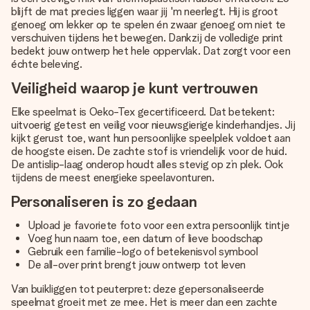
blijft de mat precies liggen waar jij 'm neerlegt. Hij is groot
genoeg om lekker op te spelen én zwaar genoeg om niet te
verschuiven tijdens het bewegen. Dankzij de volledige print
bedekt jouw ontwerp het hele oppervlak. Dat zorgt voor een
échte beleving.
Veiligheid waarop je kunt vertrouwen
Elke speelmat is Oeko-Tex gecertificeerd. Dat betekent:
uitvoerig getest en veilig voor nieuwsgierige kinderhandjes. Jij
kijkt gerust toe, want hun persoonlijke speelplek voldoet aan
de hoogste eisen. De zachte stof is vriendelijk voor de huid.
De antislip-laag onderop houdt alles stevig op z’n plek. Ook
tijdens de meest energieke speelavonturen.
Personaliseren is zo gedaan
Upload je favoriete foto voor een extra persoonlijk tintje
Voeg hun naam toe, een datum of lieve boodschap
Gebruik een familie-logo of betekenisvol symbool
De all-over print brengt jouw ontwerp tot leven
Van buikliggen tot peuterpret: deze gepersonaliseerde
speelmat groeit met ze mee. Het is meer dan een zachte