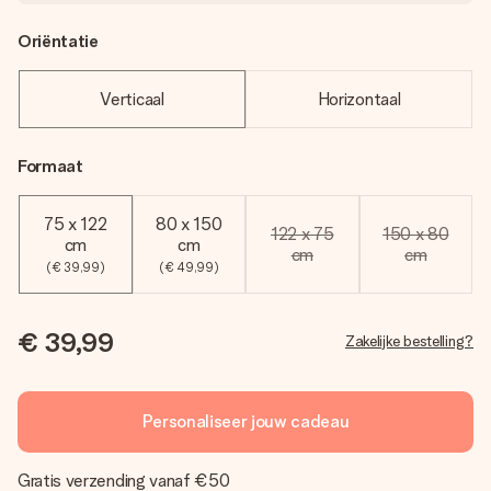
Oriëntatie
Verticaal
Horizontaal
Formaat
75 x 122
80 x 150
122 x 75
150 x 80
cm
cm
cm
cm
(€ 39,99)
(€ 49,99)
€ 39,99
Zakelijke bestelling?
Personaliseer jouw cadeau
Gratis verzending vanaf €50