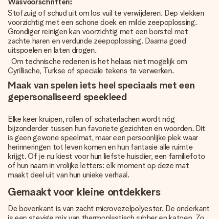
Wasvoorschriften:
Stofzuig of schud uit om los vuil te verwijderen. Dep vlekken
voorzichtig met een schone doek en milde zeepoplossing.
Grondiger reinigen kan voorzichtig met een borstel met
zachte haren en verdunde zeepoplossing. Daarna goed
uitspoelen en laten drogen.
Om technische redenen is het helaas niet mogelijk om
Cyrillische, Turkse of speciale tekens te verwerken.
Maak van spelen iets heel speciaals met een
gepersonaliseerd speekleed
Elke keer kruipen, rollen of schaterlachen wordt nóg
bijzonderder tussen hun favoriete gezichten en woorden. Dit
is geen gewone speelmat, maar een persoonlijke plek waar
herinneringen tot leven komen en hun fantasie alle ruimte
krijgt. Of je nu kiest voor hun liefste huisdier, een familiefoto
of hun naam in vrolijke letters: elk moment op deze mat
maakt deel uit van hun unieke verhaal.
Gemaakt voor kleine ontdekkers
De bovenkant is van zacht microvezelpolyester. De onderkant
is een stevige mix van thermoplastisch rubber en katoen. Zo