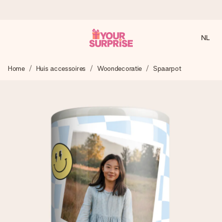
NL
Voor 16:00 besteld, vandaag verzonden
Home
Huis accessoires
Woondecoratie
Spaarpot
We maken jouw cadeau met zorg en zorgen dat het
razendsnel onderweg is - zodat jij kunt geven op precies
het juiste moment, wanneer het het meeste betekent.
4,8 (gebaseerd op +8.000 reviews)
Onze cadeaus worden gewaardeerd. Klanten beoordelen
ons met een 4,7 op Google Reviews
Gratis wenskaartje
Je maakt in een paar stappen iets unieks – met haar naam,