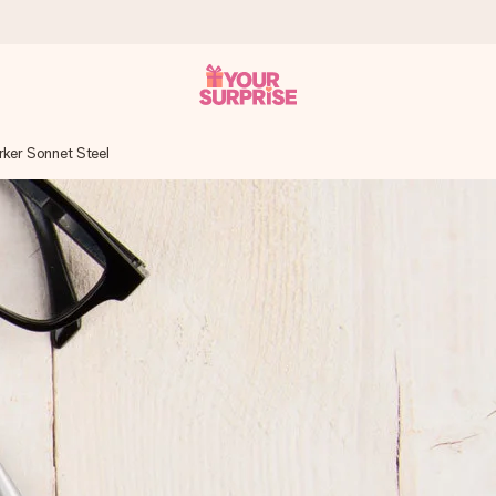
rker Sonnet Steel
onderweg is - zodat jij kunt geven op precies het juiste moment,
met een 4,7 op Google Reviews
llie foto of een boodschap die raakt. Zonder gedoe, maar met alle