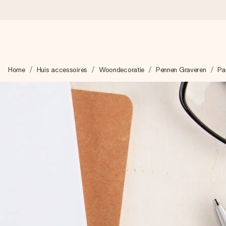
Voor 16:00 besteld, vandaag verzonden
Home
Huis accessoires
Woondecoratie
Pennen Graveren
Pa
We maken jouw cadeau met zorg en zorgen dat het razendsnel 
4,8 (gebaseerd op +8.000 reviews)
Onze cadeaus worden gewaardeerd. Klanten beoordelen ons 
Gratis wenskaartje
Je maakt in een paar stappen iets unieks – met haar naam, ju