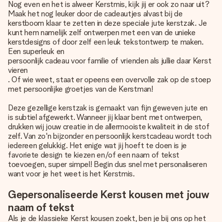
Nog even en het is alweer Kerstmis, kijk jij er ook zo naar uit?
Maak het nog leuker door de cadeautjes alvast bij de
kerstboom klaar te zetten in deze speciale jute kerstzak. Je
kunt hem namelijk zelf ontwerpen met een van de unieke
kerstdesigns of door zelf een leuk tekstontwerp te maken.
Een superleuk en
persoonlijk cadeau voor familie of vrienden als jullie daar Kerst
vieren
. Of wie weet, staat er opeens een overvolle zak op de stoep
met persoonlijke groetjes van de Kerstman!
Deze gezellige kerstzak is gemaakt van fijn geweven jute en
is subtiel afgewerkt. Wanneer jij klaar bent met ontwerpen,
drukken wij jouw creatie in de allermooiste kwaliteit in de stof
zelf. Van zo'n bijzonder en persoonlijk kerstcadeau wordt toch
iedereen gelukkig. Het enige wat jij hoeft te doen is je
favoriete design te kiezen en/of een naam of tekst
toevoegen, super simpel! Begin dus snel met personaliseren
want voor je het weet is het Kerstmis.
Gepersonaliseerde Kerst kousen met jouw
naam of tekst
Als je de klassieke Kerst kousen zoekt, ben je bij ons op het