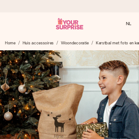
NL
Voor 16:00 besteld, vandaag verzonden
Home
Huis accessoires
Woondecoratie
Kerstbal met foto en ke
We maken jouw cadeau met zorg en zorgen dat het
razendsnel onderweg is - zodat jij kunt geven op precies
het juiste moment, wanneer het het meeste betekent.
4,8 (gebaseerd op +8.000 reviews)
Onze cadeaus worden gewaardeerd. Klanten beoordelen
ons met een 4,7 op Google Reviews
Gratis wenskaartje
Je maakt in een paar stappen iets unieks – met haar naam,