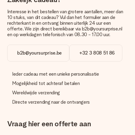
met onze klantenservice.
Interesse in het bestellen van grotere aantallen, meer dan
Betalen
10 stuks, van dit cadeau? Vul dan het formulier aan de
rechterkant in en ontvang binnen uiterlijk 24 uur een
Hoe kan ik mijn bestelling betalen?
offerte. We zijn direct bereikbaar via b2b@yoursurprise.nl
Wij bieden de volgende betaalmethodes aan: iDeal, Paypal,
en op werkdagen telefonisch van 08.30 - 17.00 uur.
creditcard of handmatige overboeking. Hou bij handmatige
overboeking wel rekening met 3 dagen extra levertijd van je
cadeau.
b2b@yoursurprise.be
+32 3 808 51 86
Cadeau ontvangen
Wat als het cadeau toch niet helemaal naar mijn zin is?
Ieder cadeau met een unieke personalisatie
We vinden het erg vervelend als je cadeau niet naar wens is
geleverd. Je kunt hiervoor contact opnemen met onze
Mogelijkheid tot achteraf betalen
klantenservice, zij helpen je graag bij het vinden van een
passende oplossing.
Wereldwijde verzending
Directe verzending naar de ontvangers
Wordt de factuur met de bestelling meegestuurd?
Er wordt geen factuur meegestuurd bij je bestelling. Je
ontvangt deze bij de bevestiging van de verzending en je kunt
deze ook altijd terugvinden in jouw MySurprise. Je kunt dus
Vraag hier een offerte aan
gerust het cadeau gelijk bij de ontvanger laten afleveren, zo is
het echt een verrassing!