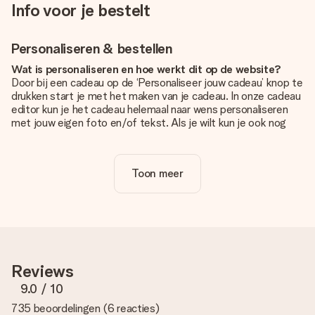
Info voor je bestelt
Personaliseren & bestellen
Wat is personaliseren en hoe werkt dit op de website?
Door bij een cadeau op de ‘Personaliseer jouw cadeau’ knop te
drukken start je met het maken van je cadeau. In onze cadeau
editor kun je het cadeau helemaal naar wens personaliseren
met jouw eigen foto en/of tekst. Als je wilt kun je ook nog
kiezen voor een tof design om je unieke cadeau helemaal af
te maken.
Toon meer
Is personalisatie in de prijs inbegrepen?
De prijs die op de website wordt getoond is inclusief de
personalisatie van jouw cadeau. Wel zo duidelijk!
Hoe weet ik of mijn foto van de juiste kwaliteit is?
We willen er zeker van zijn dat je helemaal blij bent met je
cadeau. Daarom is het belangrijk om foto's van hoge kwaliteit
Reviews
te gebruiken. Als je niet zeker bent over de kwaliteit van je
foto, neem dan contact op met onze klantenservice en stuur
9.0
/ 10
je foto mee met het cadeau dat je wilt bestellen. Zij kunnen
735 beoordelingen
(
6 reacties
)
de kwaliteit dan voor je controleren!