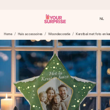
NL
Voor 16:00 besteld, vandaag verzonden
Home
Huis accessoires
Woondecoratie
Kerstbal met foto en ke
We maken jouw cadeau met zorg en zorgen dat het
razendsnel onderweg is - zodat jij kunt geven op precies
het juiste moment, wanneer het het meeste betekent.
4,8 (gebaseerd op +8.000 reviews)
Onze cadeaus worden gewaardeerd. Klanten beoordelen
ons met een 4,7 op Google Reviews
Gratis wenskaartje
Je maakt in een paar stappen iets unieks – met haar naam,