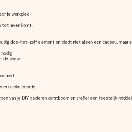
oor je werkplek
p tot leven komt.
udig doe-het-zelf element en biedt niet alleen een cadeau, maar ee
s
 nodig
lt de show.
oonheid
 een unieke creatie
en van je DIY papieren kerstboom en creëer een feestelijk middelp