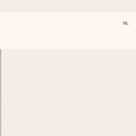
NL
 wanneer het het meeste betekent.
 aandacht voor het moment.