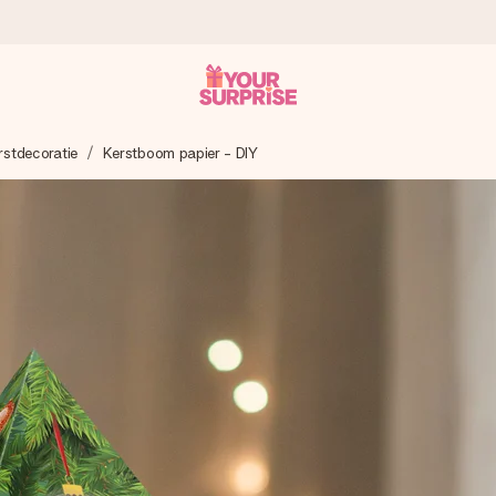
rstdecoratie
Kerstboom papier - DIY
onderweg is - zodat jij kunt geven op precies het juiste moment,
met een 4,7 op Google Reviews
llie foto of een boodschap die raakt. Zonder gedoe, maar met alle