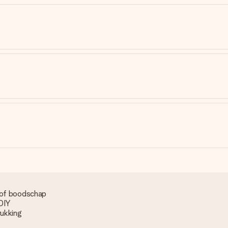
 of boodschap
 DIY
rukking