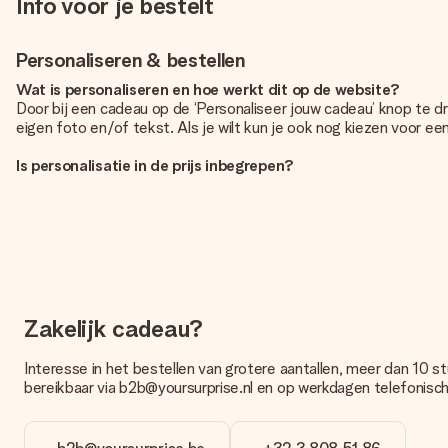
Info voor je bestelt
Personaliseren & bestellen
Wat is personaliseren en hoe werkt dit op de website?
Door bij een cadeau op de ‘Personaliseer jouw cadeau’ knop te d
eigen foto en/of tekst. Als je wilt kun je ook nog kiezen voor e
Is personalisatie in de prijs inbegrepen?
De prijs die op de website wordt getoond is inclusief de personali
Hoe weet ik of mijn foto van de juiste kwaliteit is?
We willen er zeker van zijn dat je helemaal blij bent met je cadea
contact op met onze klantenservice en stuur je foto mee met het 
Welke formaten kan ik uploaden?
Je kan gebruik maken van JPG en PNG bestanden om te uploaden i
Zakelijk cadeau?
dan even contact op met onze klantenservice, zij helpen je graa
Interesse in het bestellen van grotere aantallen, meer dan 10 st
Wat als de kleur of optie die ik wil niet beschikbaar is?
bereikbaar via b2b@yoursurprise.nl en op werkdagen telefonisch
Ben je op zoek naar een specifiek cadeau of een cadeau in een b
Hoe voeg ik een wenskaartje toe? / Wat houdt het wenskaart