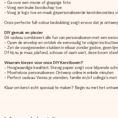
- Ga voor een mooie of grappige foto
- Voeg een leuke boodschap toe
- Voeg je logo toe en maak gepersonaliseerde kerstdecoraties v
Onze perfecte full-colour bedrukking zorgt ervoor dat je ontwer
DIY gemak en plezier
Dit cadeau combineert alle fun van personaliseren met een eenvo
- Open de envelop en ontdek de eenvoudig te volgen instructie
- Zet de voorgesneden stukken in elkaar zonder gedoe, geen lijm
Of hij nu je muur, plafond, schouw of raam siert, deze boom stee
Waarom kiezen voor onze DIY Kerstboom?
- Hoogwaardige kwaliteit: Stevig papier zorgt voor blijvende sch
- Moeiteloos personaliseren: Ontwerp online in enkele minuten
- Perfect cadeau: Verras je vrienden, familie en/of collega's met
Klaar om kerst echt speciaal te maken? Begin nu met het ontwerp