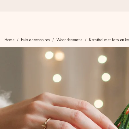
Voor 16:00 besteld, vandaag verzonden
Home
Huis accessoires
Woondecoratie
Kerstbal met foto en ke
We maken jouw cadeau met zorg en zorgen dat het razendsnel 
4,8 (gebaseerd op +8.000 reviews)
Onze cadeaus worden gewaardeerd. Klanten beoordelen ons 
Gratis wenskaartje
Je maakt in een paar stappen iets unieks – met haar naam, ju