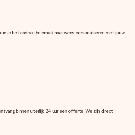
 kun je het cadeau helemaal naar wens personaliseren met jouw
. Als je niet zeker bent over de kwaliteit van je foto, neem dan
ntroleren!
en ander bestandstype die je graag zou willen gebruiken? Neem
ntvang binnen uiterlijk 24 uur een offerte. We zijn direct
even contact op met onze klantenservice, zij helpen je graag!