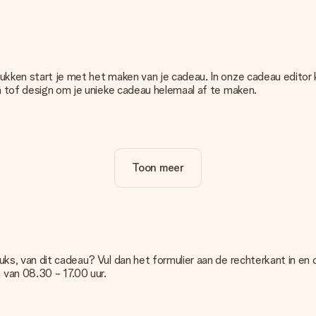
rukken start je met het maken van je cadeau. In onze cadeau editor
en tof design om je unieke cadeau helemaal af te maken.
satie van jouw cadeau. Wel zo duidelijk!
Toon meer
u. Daarom is het belangrijk om foto's van hoge kwaliteit te gebruiken
cadeau dat je wilt bestellen. Zij kunnen de kwaliteit dan voor je co
n onze editor. Is dit te technisch of heb je een afbeelding van e
g zodat je alsnog jouw cadeau kunt maken!
uks, van dit cadeau? Vul dan het formulier aan de rechterkant in en o
 van 08.30 - 17.00 uur.
epaalde kleur, maar je ziet die niet op de website staan? Neem dan 
je in?