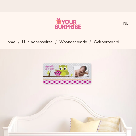
NL
Voor 16:00 besteld, vandaag verzonden
Home
Huis accessoires
Woondecoratie
Geboortebord
We maken jouw cadeau met zorg en zorgen dat het
razendsnel onderweg is - zodat jij kunt geven op precies
het juiste moment, wanneer het het meeste betekent.
4,8 (gebaseerd op +8.000 reviews)
Onze cadeaus worden gewaardeerd. Klanten beoordelen
ons met een 4,7 op Google Reviews
Gratis wenskaartje
Je maakt in een paar stappen iets unieks – met haar naam,