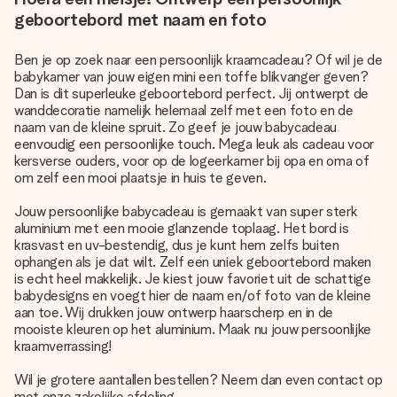
geboortebord met naam en foto
Ben je op zoek naar een
persoonlijk kraamcadeau
? Of wil je de
babykamer van jouw eigen mini een toffe blikvanger geven?
Dan is dit superleuke geboortebord perfect. Jij ontwerpt de
wanddecoratie namelijk helemaal zelf met een foto en de
naam van de kleine spruit. Zo geef je jouw babycadeau
eenvoudig een persoonlijke touch. Mega leuk als cadeau voor
kersverse ouders, voor op de logeerkamer bij opa en oma of
om zelf een mooi plaatsje in huis te geven.
Jouw persoonlijke babycadeau is gemaakt van super sterk
aluminium met een mooie glanzende toplaag. Het bord is
krasvast en uv-bestendig, dus je kunt hem zelfs buiten
ophangen als je dat wilt. Zelf een uniek geboortebord maken
is echt heel makkelijk. Je kiest jouw favoriet uit de schattige
babydesigns en voegt hier de naam en/of foto van de kleine
aan toe. Wij drukken jouw ontwerp haarscherp en in de
mooiste kleuren op het aluminium. Maak nu jouw persoonlijke
kraamverrassing!
Wil je grotere aantallen bestellen? Neem dan even contact op
met onze zakelijke afdeling.