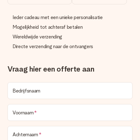
Wordt de factuur met de bestelling meegestuurd?
Er wordt geen factuur meegestuurd bij je bestelling. Je
ontvangt deze bij de bevestiging van de verzending en je kunt
Ieder cadeau met een unieke personalisatie
deze ook altijd terugvinden in jouw MySurprise. Je kunt dus
gerust het cadeau gelijk bij de ontvanger laten afleveren, zo is
Mogelijkheid tot achteraf betalen
het echt een verrassing!
Wereldwijde verzending
Directe verzending naar de ontvangers
Vraag hier een offerte aan
Bedrijfsnaam
Voornaam
Achternaam