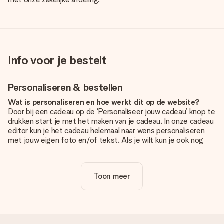
Info voor je bestelt
Personaliseren & bestellen
Wat is personaliseren en hoe werkt dit op de website?
Door bij een cadeau op de ‘Personaliseer jouw cadeau’ knop te
drukken start je met het maken van je cadeau. In onze cadeau
editor kun je het cadeau helemaal naar wens personaliseren
met jouw eigen foto en/of tekst. Als je wilt kun je ook nog
kiezen voor een tof design om je unieke cadeau helemaal af
te maken.
Toon meer
Is personalisatie in de prijs inbegrepen?
De prijs die op de website wordt getoond is inclusief de
personalisatie van jouw cadeau. Wel zo duidelijk!
Hoe weet ik of mijn foto van de juiste kwaliteit is?