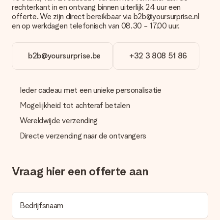
overboeking wel rekening met 3 dagen extra levertijd van je
rechterkant in en ontvang binnen uiterlijk 24 uur een
cadeau.
offerte. We zijn direct bereikbaar via b2b@yoursurprise.nl
en op werkdagen telefonisch van 08.30 - 17.00 uur.
Cadeau ontvangen
Wat als het cadeau toch niet helemaal naar mijn zin is?
We vinden het erg vervelend als je cadeau niet naar wens is
b2b@yoursurprise.be
+32 3 808 51 86
geleverd. Je kunt hiervoor contact opnemen met onze
klantenservice, zij helpen je graag bij het vinden van een
passende oplossing.
Ieder cadeau met een unieke personalisatie
Wordt de factuur met de bestelling meegestuurd?
Mogelijkheid tot achteraf betalen
Er wordt geen factuur meegestuurd bij je bestelling. Je
ontvangt deze bij de bevestiging van de verzending en je kunt
Wereldwijde verzending
deze ook altijd terugvinden in jouw MySurprise. Je kunt dus
Directe verzending naar de ontvangers
gerust het cadeau gelijk bij de ontvanger laten afleveren, zo is
het echt een verrassing!
Vraag hier een offerte aan
Bedrijfsnaam