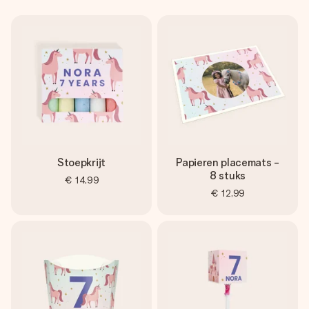
Stoepkrijt
Papieren placemats -
8 stuks
€ 14,99
€ 12,99