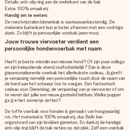
Details: anti-slip ring aan de onderkant van de bak
Extra: 100% smaakvrij
Handig om te weten:
De roestvrijstalen binnenbak is vaatwasserbestendig. De
melamine buitenkant kun je beter afnemen met een vochtige
doek. Zo blijft je persoonlijke voerbak jaren mooi.
Jouw trouwe viervoeter verdient een
persoonlijke hondenvoerbak met naam
Heeft je beste vriendin een nieuwe hond? Of zijn jouw collega
en zijn kwispelende vriend onafscheidelijk? Dan is deze
gepersonaliseerde voerbak het allerleukste cadeau. Jij geeft
je verrassing namelijk een persoonlijke touch door de naam van
de hond aan het ontwerp toe te voegen. Een fantastisch
cadeau voor Dierendag, de verjaardag van je viervoeter of om
te vieren dat jullie een nieuw gezinslid hebben. Welke pupper
ga jij in het zonnetje zetten?
De toffe voerbak voor honden is gemaakt van hoogwaardig
rvs. Het materiaal is 100% smaakvrij, dus Bello kan
ongestoord van zijn brokken genieten. En dankzij de handige
anti-slip ring blijft de bak netjes op zijn plek. Zelf een voerbak