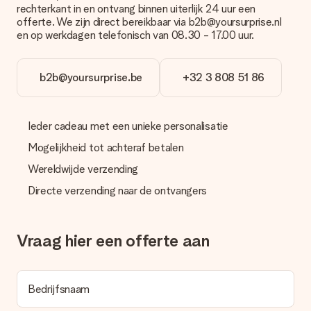
cadeau.
rechterkant in en ontvang binnen uiterlijk 24 uur een
offerte. We zijn direct bereikbaar via b2b@yoursurprise.nl
Cadeau ontvangen
en op werkdagen telefonisch van 08.30 - 17.00 uur.
Wat als het cadeau toch niet helemaal naar mijn zin is?
We vinden het erg vervelend als je cadeau niet naar wens is
geleverd. Je kunt hiervoor contact opnemen met onze
b2b@yoursurprise.be
+32 3 808 51 86
klantenservice, zij helpen je graag bij het vinden van een
passende oplossing.
Ieder cadeau met een unieke personalisatie
Wordt de factuur met de bestelling meegestuurd?
Er wordt geen factuur meegestuurd bij je bestelling. Je
Mogelijkheid tot achteraf betalen
ontvangt deze bij de bevestiging van de verzending en je kunt
deze ook altijd terugvinden in jouw MySurprise. Je kunt dus
Wereldwijde verzending
gerust het cadeau gelijk bij de ontvanger laten afleveren, zo is
Directe verzending naar de ontvangers
het echt een verrassing!
Vraag hier een offerte aan
Bedrijfsnaam