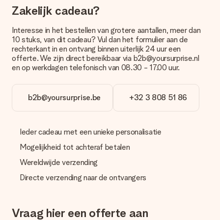
Zakelijk cadeau?
Betalen
Hoe kan ik mijn bestelling betalen?
Interesse in het bestellen van grotere aantallen, meer dan
Wij bieden de volgende betaalmethodes aan: iDeal, Paypal,
10 stuks, van dit cadeau? Vul dan het formulier aan de
creditcard of handmatige overboeking. Hou bij handmatige
rechterkant in en ontvang binnen uiterlijk 24 uur een
overboeking wel rekening met 3 dagen extra levertijd van je
offerte. We zijn direct bereikbaar via b2b@yoursurprise.nl
cadeau.
en op werkdagen telefonisch van 08.30 - 17.00 uur.
Cadeau ontvangen
Wat als het cadeau toch niet helemaal naar mijn zin is?
b2b@yoursurprise.be
+32 3 808 51 86
We vinden het erg vervelend als je cadeau niet naar wens is
geleverd. Je kunt hiervoor contact opnemen met onze
klantenservice, zij helpen je graag bij het vinden van een
Ieder cadeau met een unieke personalisatie
passende oplossing.
Mogelijkheid tot achteraf betalen
Wordt de factuur met de bestelling meegestuurd?
Er wordt geen factuur meegestuurd bij je bestelling. Je
Wereldwijde verzending
ontvangt deze bij de bevestiging van de verzending en je kunt
Directe verzending naar de ontvangers
deze ook altijd terugvinden in jouw MySurprise. Je kunt dus
gerust het cadeau gelijk bij de ontvanger laten afleveren, zo is
het echt een verrassing!
Vraag hier een offerte aan