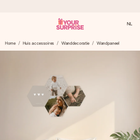
NL
Voor 16:00 besteld, vandaag verzonden
Home
Huis accessoires
Wanddecoratie
Wandpaneel
We maken jouw cadeau met zorg en zorgen dat het
razendsnel onderweg is - zodat jij kunt geven op precies
het juiste moment, wanneer het het meeste betekent.
4,8 (gebaseerd op +8.000 reviews)
Onze cadeaus worden gewaardeerd. Klanten beoordelen
ons met een 4,7 op Google Reviews
Gratis wenskaartje
Je maakt in een paar stappen iets unieks – met haar naam,