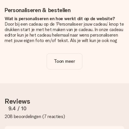
Personaliseren & bestellen
Wat is personaliseren en hoe werkt dit op de website?
Door bij een cadeau op de ‘Personaliseer jouw cadeau’ knop te
drukken start je met het maken van je cadeau. In onze cadeau
editor kun je het cadeau helemaal naar wens personaliseren
met jouw eigen foto en/of tekst. Als je wilt kun je ook nog
kiezen voor een tof design om je unieke cadeau helemaal af
te maken.
Toon meer
Is personalisatie in de prijs inbegrepen?
De prijs die op de website wordt getoond is inclusief de
personalisatie van jouw cadeau. Wel zo duidelijk!
Hoe weet ik of mijn foto van de juiste kwaliteit is?
We willen er zeker van zijn dat je helemaal blij bent met je
cadeau. Daarom is het belangrijk om foto's van hoge kwaliteit
Reviews
te gebruiken. Als je niet zeker bent over de kwaliteit van je
foto, neem dan contact op met onze klantenservice en stuur
9.4
/ 10
je foto mee met het cadeau dat je wilt bestellen. Zij kunnen
208 beoordelingen
(
7 reacties
)
de kwaliteit dan voor je controleren!
Welke formaten kan ik uploaden?