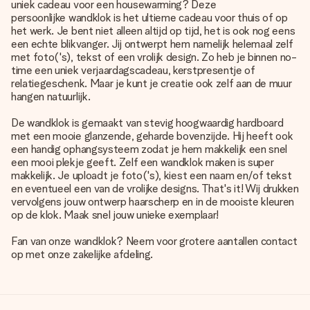
uniek cadeau voor een housewarming? Deze
persoonlijke wandklok
is het ultieme cadeau voor thuis of op
het werk. Je bent niet alleen altijd op tijd, het is ook nog eens
een echte blikvanger. Jij ontwerpt hem namelijk helemaal zelf
met foto('s), tekst of een vrolijk design. Zo heb je binnen no-
time een uniek verjaardagscadeau, kerstpresentje of
relatiegeschenk. Maar je kunt je creatie ook zelf aan de muur
hangen natuurlijk.
De wandklok is gemaakt van stevig hoogwaardig hardboard
met een mooie glanzende, geharde bovenzijde. Hij heeft ook
een handig ophangsysteem zodat je hem makkelijk een snel
een mooi plekje geeft. Zelf een wandklok maken is super
makkelijk. Je uploadt je foto('s), kiest een naam en/of tekst
en eventueel een van de vrolijke designs. That's it! Wij drukken
vervolgens jouw ontwerp haarscherp en in de mooiste kleuren
op de klok. Maak snel jouw unieke exemplaar!
Fan van onze wandklok? Neem voor grotere aantallen contact
op met onze zakelijke afdeling.