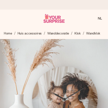
NL
Voor 16:00 besteld, vandaag verzonden
Home
Huis accessoires
Wanddecoratie
Klok
Wandklok
We maken jouw cadeau met zorg en zorgen dat het
razendsnel onderweg is - zodat jij kunt geven op precies
het juiste moment, wanneer het het meeste betekent.
4,8 (gebaseerd op +8.000 reviews)
Onze cadeaus worden gewaardeerd. Klanten beoordelen
ons met een 4,7 op Google Reviews
Gratis wenskaartje
Je maakt in een paar stappen iets unieks – met haar naam,