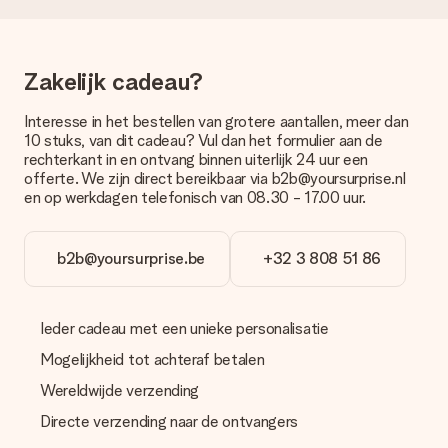
brievenbuspakje. Wil je weten of je een pakketje of
brievenbus stuk mag verwachten, neem dan even contact op
met onze klantenservice.
Zakelijk cadeau?
Betalen
Hoe kan ik mijn bestelling betalen?
Interesse in het bestellen van grotere aantallen, meer dan
Wij bieden de volgende betaalmethodes aan: iDeal, Paypal,
10 stuks, van dit cadeau? Vul dan het formulier aan de
creditcard of handmatige overboeking. Hou bij handmatige
rechterkant in en ontvang binnen uiterlijk 24 uur een
overboeking wel rekening met 3 dagen extra levertijd van je
offerte. We zijn direct bereikbaar via b2b@yoursurprise.nl
cadeau.
en op werkdagen telefonisch van 08.30 - 17.00 uur.
Cadeau ontvangen
Wat als het cadeau toch niet helemaal naar mijn zin is?
b2b@yoursurprise.be
+32 3 808 51 86
We vinden het erg vervelend als je cadeau niet naar wens is
geleverd. Je kunt hiervoor contact opnemen met onze
klantenservice, zij helpen je graag bij het vinden van een
Ieder cadeau met een unieke personalisatie
passende oplossing.
Mogelijkheid tot achteraf betalen
Wordt de factuur met de bestelling meegestuurd?
Er wordt geen factuur meegestuurd bij je bestelling. Je
Wereldwijde verzending
ontvangt deze bij de bevestiging van de verzending en je kunt
Directe verzending naar de ontvangers
deze ook altijd terugvinden in jouw MySurprise. Je kunt dus
gerust het cadeau gelijk bij de ontvanger laten afleveren, zo is