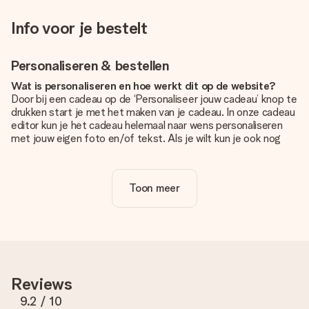
Info voor je bestelt
Personaliseren & bestellen
Wat is personaliseren en hoe werkt dit op de website?
Door bij een cadeau op de ‘Personaliseer jouw cadeau’ knop te
drukken start je met het maken van je cadeau. In onze cadeau
editor kun je het cadeau helemaal naar wens personaliseren
met jouw eigen foto en/of tekst. Als je wilt kun je ook nog
kiezen voor een tof design om je unieke cadeau helemaal af
te maken.
Toon meer
Is personalisatie in de prijs inbegrepen?
De prijs die op de website wordt getoond is inclusief de
personalisatie van jouw cadeau. Wel zo duidelijk!
Hoe weet ik of mijn foto van de juiste kwaliteit is?
We willen er zeker van zijn dat je helemaal blij bent met je
cadeau. Daarom is het belangrijk om foto's van hoge kwaliteit
Reviews
te gebruiken. Als je niet zeker bent over de kwaliteit van je
foto, neem dan contact op met onze klantenservice en stuur
9.2
/ 10
je foto mee met het cadeau dat je wilt bestellen. Zij kunnen