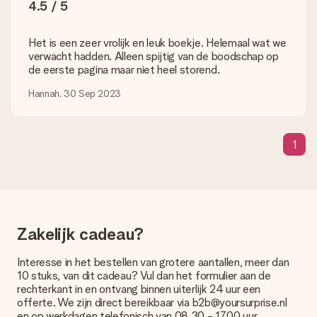
4.5 / 5
uploaden in onze editor. Is dit te technisch of heb je een
afbeelding van een ander bestandstype die je graag zou willen
gebruiken? Neem dan even contact op met onze
Het is een zeer vrolijk en leuk boekje. Helemaal wat we
klantenservice, zij helpen je graag zodat je alsnog jouw cadeau
verwacht hadden. Alleen spijtig van de boodschap op
kunt maken!
de eerste pagina maar niet heel storend.
Wat als de kleur of optie die ik wil niet beschikbaar is?
Hannah, 30 Sep 2023
Ben je op zoek naar een specifiek cadeau of een cadeau in
een bepaalde kleur, maar je ziet die niet op de website staan?
Neem dan even contact op met onze klantenservice, zij
1
helpen je graag!
Hoe voeg ik een wenskaartje toe? / Wat houdt het
wenskaartje in?
Door in onze winkelmand op ‘Gratis wenskaartje’ te klikken kun
je een leuk kaartje toevoegen bij je cadeau. Op dit kaartje kun
je een persoonlijke boodschap plaatsen, zodat de ontvanger
Zakelijk cadeau?
precies weet van wie de verrassing afkomstig is.
Interesse in het bestellen van grotere aantallen, meer dan
Wordt mijn cadeau ingepakt geleverd?
10 stuks, van dit cadeau? Vul dan het formulier aan de
Momenteel hebben we (nog) geen inpakservice om jouw
rechterkant in en ontvang binnen uiterlijk 24 uur een
cadeau mooi in te pakken. Wel versturen we onze cadeaus in
offerte. We zijn direct bereikbaar via b2b@yoursurprise.nl
een feestelijke verzendverpakking. Zo is jouw cadeau klaar om
en op werkdagen telefonisch van 08.30 - 17.00 uur.