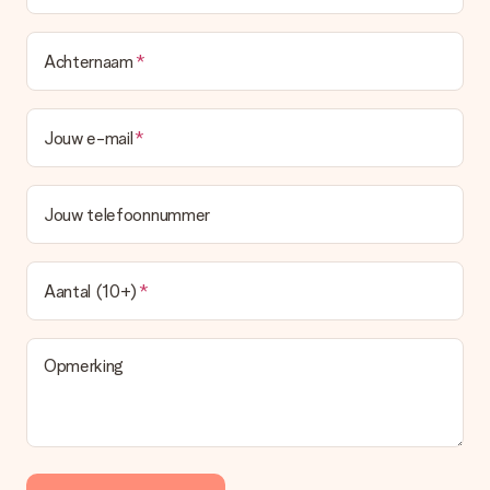
Betalen
Hoe kan ik mijn bestelling betalen?
Wij bieden de volgende betaalmethodes aan: iDeal, Paypal,
Achternaam
creditcard of handmatige overboeking. Hou bij handmatige
overboeking wel rekening met 3 dagen extra levertijd van je
cadeau.
Jouw e-mail
Cadeau ontvangen
Wat als het cadeau toch niet helemaal naar mijn zin is?
Jouw telefoonnummer
We vinden het erg vervelend als je cadeau niet naar wens is
geleverd. Je kunt hiervoor contact opnemen met onze
klantenservice, zij helpen je graag bij het vinden van een
passende oplossing.
Aantal (10+)
Wordt de factuur met de bestelling meegestuurd?
Er wordt geen factuur meegestuurd bij je bestelling. Je
ontvangt deze bij de bevestiging van de verzending en je kunt
Opmerking
deze ook altijd terugvinden in jouw MySurprise. Je kunt dus
gerust het cadeau gelijk bij de ontvanger laten afleveren, zo is
het echt een verrassing!