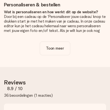
Personaliseren & bestellen
Wat is personaliseren en hoe werkt dit op de website?
Door bij een cadeau op de ‘Personaliseer jouw cadeau’ knop te
drukken start je met het maken van je cadeau. In onze cadeau
editor kun je het cadeau helemaal naar wens personaliseren
met jouw eigen foto en/of tekst. Als je wilt kun je ook nog
kiezen voor een tof design om je unieke cadeau helemaal af
te maken.
Toon meer
Is personalisatie in de prijs inbegrepen?
De prijs die op de website wordt getoond is inclusief de
personalisatie van jouw cadeau. Wel zo duidelijk!
Hoe weet ik of mijn foto van de juiste kwaliteit is?
We willen er zeker van zijn dat je helemaal blij bent met je
cadeau. Daarom is het belangrijk om foto's van hoge kwaliteit
Reviews
te gebruiken. Als je niet zeker bent over de kwaliteit van je
foto, neem dan contact op met onze klantenservice en stuur
8.9
/ 10
je foto mee met het cadeau dat je wilt bestellen. Zij kunnen
36 beoordelingen
(
1 reacties
)
de kwaliteit dan voor je controleren!
Welke formaten kan ik uploaden?
Je kan gebruik maken van JPG en PNG bestanden om te