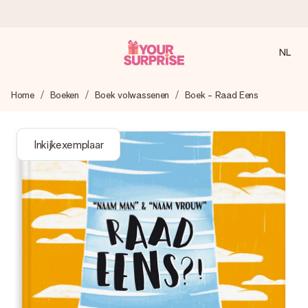
NL
Voor 16:00 besteld, vandaag verzonden
Home
Boeken
Boek volwassenen
Boek - Raad Eens
We maken jouw cadeau met zorg en zorgen dat het
razendsnel onderweg is - zodat jij kunt geven op precies
het juiste moment, wanneer het het meeste betekent.
Inkijkexemplaar
4,8 (gebaseerd op +8.000 reviews)
Onze cadeaus worden gewaardeerd. Klanten beoordelen
ons met een 4,7 op Google Reviews
Gratis wenskaartje
Je maakt in een paar stappen iets unieks – met haar naam,