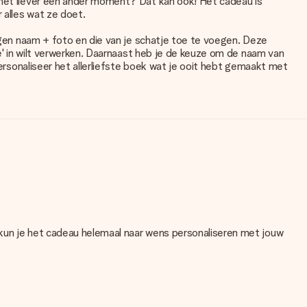
e het liever een ander moment? Dat kan ook! Het cadeau is
 alles wat ze doet.
eigen naam + foto en die van je schatje toe te voegen. Deze
te' in wilt verwerken. Daarnaast heb je de keuze om de naam van
Personaliseer het allerliefste boek wat je ooit hebt gemaakt met
 kun je het cadeau helemaal naar wens personaliseren met jouw