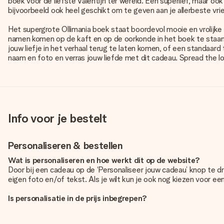
boek voor de liefste Valentijn ter wereld. Een superlief, maar 
bijvoorbeeld ook heel geschikt om te geven aan je allerbeste vri
Het supergrote Ollimania boek staat boordevol mooie en vrolijke 
namen komen op de kaft en op de oorkonde in het boek te staan. Vo
jouw liefje in het verhaal terug te laten komen, of een standaard
naam en foto en verras jouw liefde met dit cadeau. Spread the l
Info voor je bestelt
Personaliseren & bestellen
Wat is personaliseren en hoe werkt dit op de website?
Door bij een cadeau op de ‘Personaliseer jouw cadeau’ knop te d
eigen foto en/of tekst. Als je wilt kun je ook nog kiezen voor e
Is personalisatie in de prijs inbegrepen?
De prijs die op de website wordt getoond is inclusief de personali