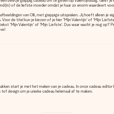
ook een beetje grappig cadeau om te geven op Valentijnsdag. Geef j
end(in) of de liefste moeder omdat je haar zo enorm waardeert voor
afbeeldingen van Olli, met grappige uitspraken. Jij hoeft alleen je 
or de titel kun je kiezen of je hier 'Mijn Valentijn' of 'Mijn Liefs
 tekst 'Mijn Valentijn' of 'Mijn Liefste'. Dus waar wacht je nog op? 
ove!
rukken start je met het maken van je cadeau. In onze cadeau editor
en tof design om je unieke cadeau helemaal af te maken.
satie van jouw cadeau. Wel zo duidelijk!