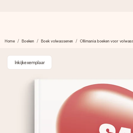
Voor 16:00 besteld, vandaag verzonden
Home
Boeken
Boek volwassenen
Ollimania boeken voor volwas
We maken jouw cadeau met zorg en zorgen dat het razendsnel 
Inkijkexemplaar
4,8 (gebaseerd op +8.000 reviews)
Onze cadeaus worden gewaardeerd. Klanten beoordelen ons 
Gratis wenskaartje
Je maakt in een paar stappen iets unieks – met haar naam, ju