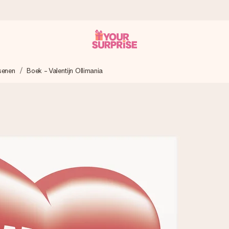
senen
Boek - Valentijn Ollimania
onderweg is - zodat jij kunt geven op precies het juiste moment,
met een 4,7 op Google Reviews
llie foto of een boodschap die raakt. Zonder gedoe, maar met alle