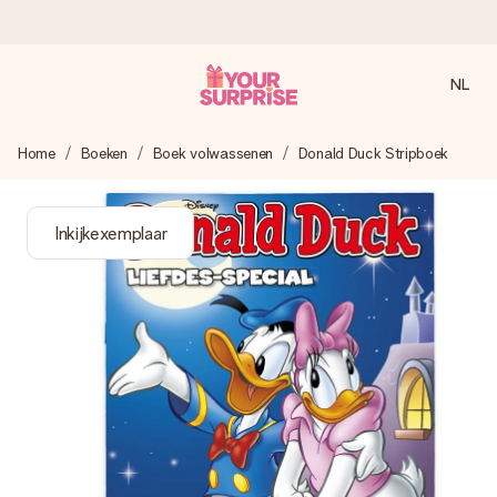
NL
Voor 16:00 besteld, vandaag verzonden
Home
Boeken
Boek volwassenen
Donald Duck Stripboek
We maken jouw cadeau met zorg en zorgen dat het
razendsnel onderweg is - zodat jij kunt geven op precies
het juiste moment, wanneer het het meeste betekent.
Inkijkexemplaar
4,8 (gebaseerd op +8.000 reviews)
Onze cadeaus worden gewaardeerd. Klanten beoordelen
ons met een 4,7 op Google Reviews
Gratis wenskaartje
Je maakt in een paar stappen iets unieks – met haar naam,