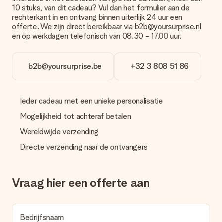
10 stuks, van dit cadeau? Vul dan het formulier aan de
Hoe kan ik mijn bestelling betalen?
rechterkant in en ontvang binnen uiterlijk 24 uur een
Wij bieden de volgende betaalmethodes aan: iDeal, Paypal,
offerte. We zijn direct bereikbaar via b2b@yoursurprise.nl
creditcard of handmatige overboeking. Hou bij handmatige
en op werkdagen telefonisch van 08.30 - 17.00 uur.
overboeking wel rekening met 3 dagen extra levertijd van je
cadeau.
b2b@yoursurprise.be
+32 3 808 51 86
Cadeau ontvangen
Wat als het cadeau toch niet helemaal naar mijn zin is?
We vinden het erg vervelend als je cadeau niet naar wens is
Ieder cadeau met een unieke personalisatie
geleverd. Je kunt hiervoor contact opnemen met onze
klantenservice, zij helpen je graag bij het vinden van een
Mogelijkheid tot achteraf betalen
passende oplossing.
Wereldwijde verzending
Wordt de factuur met de bestelling meegestuurd?
Directe verzending naar de ontvangers
Er wordt geen factuur meegestuurd bij je bestelling. Je
ontvangt deze bij de bevestiging van de verzending en je kunt
deze ook altijd terugvinden in jouw MySurprise. Je kunt dus
gerust het cadeau gelijk bij de ontvanger laten afleveren, zo is
Vraag hier een offerte aan
het echt een verrassing!
Bedrijfsnaam