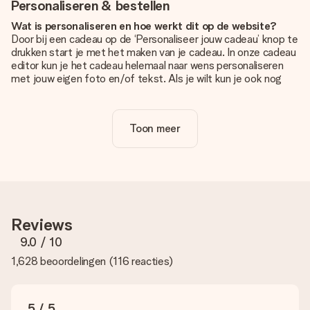
Personaliseren & bestellen
Wat is personaliseren en hoe werkt dit op de website?
Door bij een cadeau op de ‘Personaliseer jouw cadeau’ knop te
drukken start je met het maken van je cadeau. In onze cadeau
editor kun je het cadeau helemaal naar wens personaliseren
met jouw eigen foto en/of tekst. Als je wilt kun je ook nog
kiezen voor een tof design om je unieke cadeau helemaal af
te maken.
Toon meer
Is personalisatie in de prijs inbegrepen?
De prijs die op de website wordt getoond is inclusief de
personalisatie van jouw cadeau. Wel zo duidelijk!
Hoe weet ik of mijn foto van de juiste kwaliteit is?
We willen er zeker van zijn dat je helemaal blij bent met je
cadeau. Daarom is het belangrijk om foto's van hoge kwaliteit
Reviews
te gebruiken. Als je niet zeker bent over de kwaliteit van je
foto, neem dan contact op met onze klantenservice en stuur
9.0
/ 10
je foto mee met het cadeau dat je wilt bestellen. Zij kunnen
1,628 beoordelingen
(
116 reacties
)
de kwaliteit dan voor je controleren!
Welke formaten kan ik uploaden?
Je kan gebruik maken van JPG en PNG bestanden om te
5 / 5