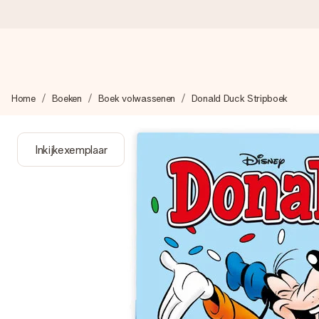
Voor 16:00 besteld, vandaag verzonden
Home
Boeken
Boek volwassenen
Donald Duck Stripboek
We maken jouw cadeau met zorg en zorgen dat het razendsnel 
Inkijkexemplaar
4,8 (gebaseerd op +8.000 reviews)
Onze cadeaus worden gewaardeerd. Klanten beoordelen ons 
Gratis wenskaartje
Je maakt in een paar stappen iets unieks – met haar naam, ju