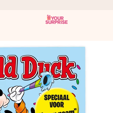
onderweg is - zodat jij kunt geven op precies het juiste moment,
met een 4,7 op Google Reviews
llie foto of een boodschap die raakt. Zonder gedoe, maar met alle