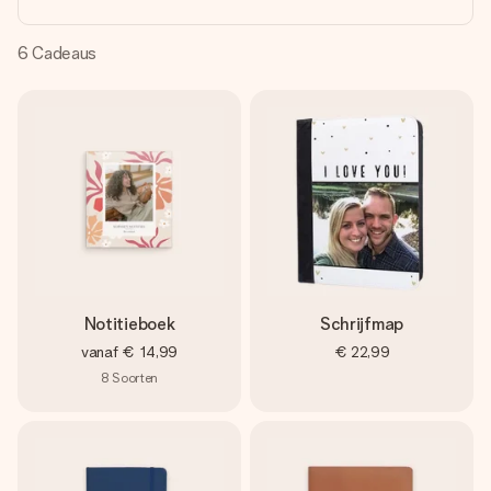
jullie foto of een boodschap die raakt. Zonder gedoe, maar
met alle aandacht voor het moment.
6
Cadeaus
Notitieboek
Schrijfmap
vanaf
€ 14,99
€ 22,99
8
Soorten