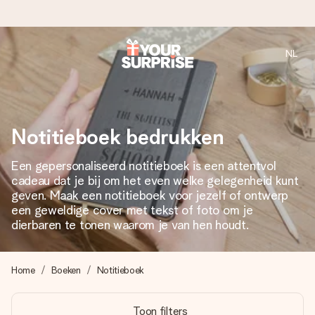
NL
Voor 16:00 besteld, vandaag verzonden
We maken jouw cadeau met zorg en zorgen dat het
razendsnel onderweg is - zodat jij kunt geven op precies
het juiste moment, wanneer het het meeste betekent.
Notitieboek bedrukken
Een gepersonaliseerd notitieboek is een attentvol
cadeau dat je bij om het even welke gelegenheid kunt
4,8 (gebaseerd op +8.000 reviews)
geven. Maak een notitieboek voor jezelf of ontwerp
Onze cadeaus worden gewaardeerd. Klanten beoordelen
een geweldige cover met tekst of foto om je
ons met een 4,7 op Google Reviews
dierbaren te tonen waarom je van hen houdt.
Home
Boeken
Notitieboek
Gratis wenskaartje
Je maakt in een paar stappen iets unieks – met haar naam,
Toon filters