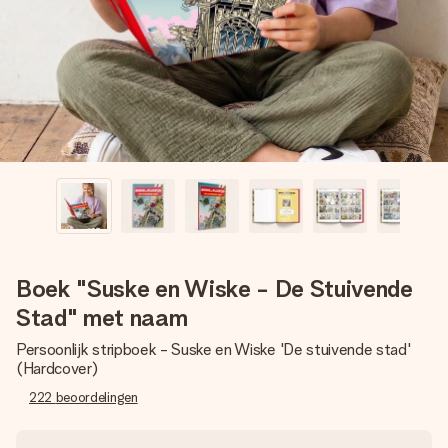
jullie foto of een boodschap die raakt. Zonder gedoe, maar
met alle aandacht voor het moment.
Boek "Suske en Wiske - De Stuivende
Stad" met naam
Persoonlijk stripboek - Suske en Wiske 'De stuivende stad'
(Hardcover)
222
beoordelingen