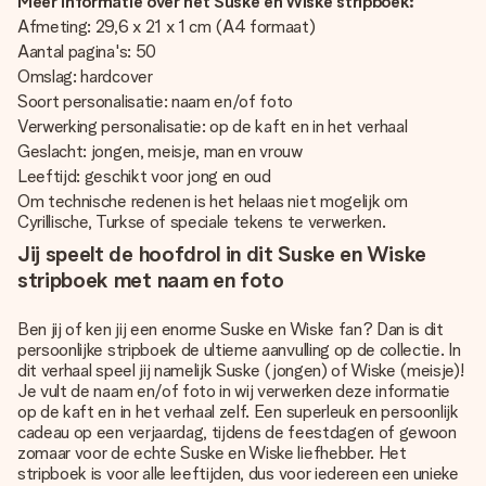
Meer informatie over het Suske en Wiske stripboek:
Afmeting: 29,6 x 21 x 1 cm (A4 formaat)
Aantal pagina's: 50
Omslag: hardcover
Soort personalisatie: naam en/of foto
Verwerking personalisatie: op de kaft en in het verhaal
Geslacht: jongen, meisje, man en vrouw
Leeftijd: geschikt voor jong en oud
Om technische redenen is het helaas niet mogelijk om
Cyrillische, Turkse of speciale tekens te verwerken.
Jij speelt de hoofdrol in dit Suske en Wiske
stripboek met naam en foto
Ben jij of ken jij een enorme Suske en Wiske fan? Dan is dit
persoonlijke stripboek de ultieme aanvulling op de collectie. In
dit verhaal speel jij namelijk Suske (jongen) of Wiske (meisje)!
Je vult de naam en/of foto in wij verwerken deze informatie
op de kaft en in het verhaal zelf. Een superleuk en persoonlijk
cadeau op een verjaardag, tijdens de feestdagen of gewoon
zomaar voor de echte Suske en Wiske liefhebber. Het
stripboek is voor alle leeftijden, dus voor iedereen een unieke