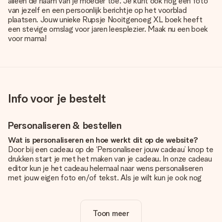
alleen de naam van je moeder toe. Je kunt ook nog een foto
van jezelf en een persoonlijk berichtje op het voorblad
plaatsen. Jouw unieke Rupsje Nooitgenoeg XL boek heeft
een stevige omslag voor jaren leesplezier. Maak nu een boek
voor mama!
Info voor je bestelt
Personaliseren & bestellen
Wat is personaliseren en hoe werkt dit op de website?
Door bij een cadeau op de ‘Personaliseer jouw cadeau’ knop te
drukken start je met het maken van je cadeau. In onze cadeau
editor kun je het cadeau helemaal naar wens personaliseren
met jouw eigen foto en/of tekst. Als je wilt kun je ook nog
kiezen voor een tof design om je unieke cadeau helemaal af
te maken.
Toon meer
Is personalisatie in de prijs inbegrepen?