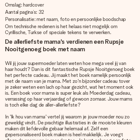
Omslag: hardcover
Aantal pagina’s: 32
Personalisatie: met naam, foto en persoonlijke boodschap
Om technische redenen is het helaas niet mogelijk om
Cyrillische, Turkse of speciale tekens te verwerken.
De allerliefste mama's verdienen een Rupsje
Nooitgenoeg boek met naam
Wil jij jouw supermoeder laten weten hoe mega veel jij van
haar houdt? Dan is dit fantastische Rupsje Nooitgenoeg boek
het perfecte cadeau. Jij maakt het boek namelijk persoonlijk
met de naam van je mama. Met zo'n bijzonder cadeau tover
je zeker weten een lach op haar gezicht, wat het moment ook
is. Een boek voor mama is super leuk als Moederdag cadeau,
verrassing op haar verjaardag of gewoon zomaar. Jouw mams
is toch elke dag de aller-allerliefste?
In 'Ik hou van mama' vertel jij waarom je jouw moeder nou zo
geweldig vindt. De prachtige illustraties in de mooiste kleuren
maken dit liefdevolle gebaar helemaal af. Zelf een
gepersonaliseerd boek maken is heel makkelijk. Je voegt