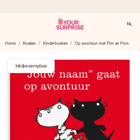
NL
Voor 16:00 besteld, vandaag verzonden
Home
Boeken
Kinderboeken
Op avontuur met Pim en Pom
We maken jouw cadeau met zorg en zorgen dat het
razendsnel onderweg is - zodat jij kunt geven op precies
het juiste moment, wanneer het het meeste betekent.
Inkijkexemplaar
4,8 (gebaseerd op +8.000 reviews)
Onze cadeaus worden gewaardeerd. Klanten beoordelen
ons met een 4,7 op Google Reviews
Gratis wenskaartje
Je maakt in een paar stappen iets unieks – met haar naam,