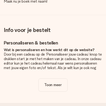
Maak nu je boek met naam!
Info voor je bestelt
Personaliseren & bestellen
Wat is personaliseren en hoe werkt dit op de website?
Door bij een cadeau op de ‘Personaliseer jouw cadeau’ knop te
drukken start je met het maken van je cadeau. In onze cadeau
editor kun je het cadeau helemaal naar wens personaliseren
met jouw eigen foto en/of tekst. Als je wilt kun je ook nog
kiezen voor een tof design om je unieke cadeau helemaal af
te maken.
Toon meer
Is personalisatie in de prijs inbegrepen?
De prijs die op de website wordt getoond is inclusief de
personalisatie van jouw cadeau. Wel zo duidelijk!
Hoe weet ik of mijn foto van de juiste kwaliteit is?