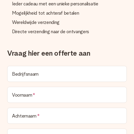
Wordt de factuur met de bestelling meegestuurd?
Ieder cadeau met een unieke personalisatie
Er wordt geen factuur meegestuurd bij je bestelling. Je
Mogelijkheid tot achteraf betalen
ontvangt deze bij de bevestiging van de verzending en je kunt
deze ook altijd terugvinden in jouw MySurprise. Je kunt dus
Wereldwijde verzending
gerust het cadeau gelijk bij de ontvanger laten afleveren, zo is
het echt een verrassing!
Directe verzending naar de ontvangers
Vraag hier een offerte aan
Bedrijfsnaam
Voornaam
Achternaam