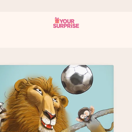
onderweg is - zodat jij kunt geven op precies het juiste moment,
met een 4,7 op Google Reviews
llie foto of een boodschap die raakt. Zonder gedoe, maar met alle