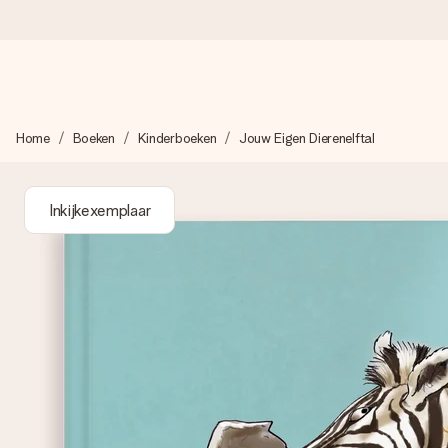
Voor 16:00 besteld, vandaag verzonden
Home
Boeken
Kinderboeken
Jouw Eigen Dierenelftal
We maken jouw cadeau met zorg en zorgen dat het razendsnel 
Inkijkexemplaar
4,8 (gebaseerd op +8.000 reviews)
Onze cadeaus worden gewaardeerd. Klanten beoordelen ons 
Gratis wenskaartje
Je maakt in een paar stappen iets unieks – met haar naam, ju