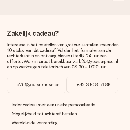
bestellen wordt verstuurd als pakketpost of als
brievenbuspakje. Wil je weten of je een pakketje of
brievenbus stuk mag verwachten, neem dan even contact op
met onze klantenservice.
Zakelijk cadeau?
Betalen
Hoe kan ik mijn bestelling betalen?
Interesse in het bestellen van grotere aantallen, meer dan
Wij bieden de volgende betaalmethodes aan: iDeal, Paypal,
10 stuks, van dit cadeau? Vul dan het formulier aan de
creditcard of handmatige overboeking. Hou bij handmatige
rechterkant in en ontvang binnen uiterlijk 24 uur een
overboeking wel rekening met 3 dagen extra levertijd van je
offerte. We zijn direct bereikbaar via b2b@yoursurprise.nl
cadeau.
en op werkdagen telefonisch van 08.30 - 17.00 uur.
Cadeau ontvangen
Wat als het cadeau toch niet helemaal naar mijn zin is?
b2b@yoursurprise.be
+32 3 808 51 86
We vinden het erg vervelend als je cadeau niet naar wens is
geleverd. Je kunt hiervoor contact opnemen met onze
klantenservice, zij helpen je graag bij het vinden van een
Ieder cadeau met een unieke personalisatie
passende oplossing.
Mogelijkheid tot achteraf betalen
Wordt de factuur met de bestelling meegestuurd?
Er wordt geen factuur meegestuurd bij je bestelling. Je
Wereldwijde verzending
ontvangt deze bij de bevestiging van de verzending en je kunt