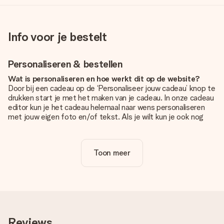
Info voor je bestelt
Personaliseren & bestellen
Wat is personaliseren en hoe werkt dit op de website?
Door bij een cadeau op de ‘Personaliseer jouw cadeau’ knop te
drukken start je met het maken van je cadeau. In onze cadeau
editor kun je het cadeau helemaal naar wens personaliseren
met jouw eigen foto en/of tekst. Als je wilt kun je ook nog
kiezen voor een tof design om je unieke cadeau helemaal af
te maken.
Toon meer
Is personalisatie in de prijs inbegrepen?
De prijs die op de website wordt getoond is inclusief de
personalisatie van jouw cadeau. Wel zo duidelijk!
Hoe weet ik of mijn foto van de juiste kwaliteit is?
We willen er zeker van zijn dat je helemaal blij bent met je
cadeau. Daarom is het belangrijk om foto's van hoge kwaliteit
Reviews
te gebruiken. Als je niet zeker bent over de kwaliteit van je