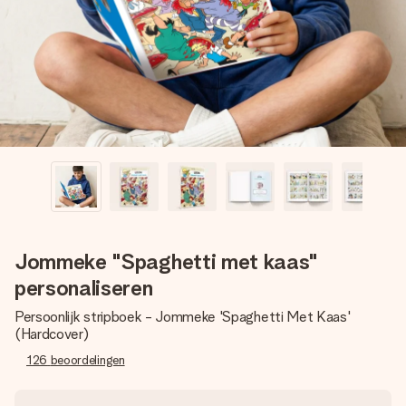
jullie foto of een boodschap die raakt. Zonder gedoe, maar
met alle aandacht voor het moment.
Jommeke "Spaghetti met kaas"
personaliseren
Persoonlijk stripboek - Jommeke 'Spaghetti Met Kaas'
(Hardcover)
126
beoordelingen