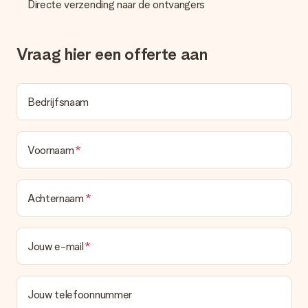
Directe verzending naar de ontvangers
deze ook altijd terugvinden in jouw MySurprise. Je kunt dus
gerust het cadeau gelijk bij de ontvanger laten afleveren, zo is
het echt een verrassing!
Vraag hier een offerte aan
Bedrijfsnaam
Voornaam
Achternaam
Jouw e-mail
Jouw telefoonnummer