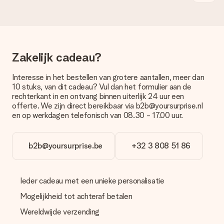
bestellen wordt verstuurd als pakketpost of als
brievenbuspakje. Wil je weten of je een pakketje of
brievenbus stuk mag verwachten, neem dan even contact op
met onze klantenservice.
Zakelijk cadeau?
Betalen
Hoe kan ik mijn bestelling betalen?
Interesse in het bestellen van grotere aantallen, meer dan
Wij bieden de volgende betaalmethodes aan: iDeal, Paypal,
10 stuks, van dit cadeau? Vul dan het formulier aan de
creditcard of handmatige overboeking. Hou bij handmatige
rechterkant in en ontvang binnen uiterlijk 24 uur een
overboeking wel rekening met 3 dagen extra levertijd van je
offerte. We zijn direct bereikbaar via b2b@yoursurprise.nl
cadeau.
en op werkdagen telefonisch van 08.30 - 17.00 uur.
Cadeau ontvangen
Wat als het cadeau toch niet helemaal naar mijn zin is?
b2b@yoursurprise.be
+32 3 808 51 86
We vinden het erg vervelend als je cadeau niet naar wens is
geleverd. Je kunt hiervoor contact opnemen met onze
klantenservice, zij helpen je graag bij het vinden van een
Ieder cadeau met een unieke personalisatie
passende oplossing.
Mogelijkheid tot achteraf betalen
Wordt de factuur met de bestelling meegestuurd?
Er wordt geen factuur meegestuurd bij je bestelling. Je
Wereldwijde verzending
ontvangt deze bij de bevestiging van de verzending en je kunt