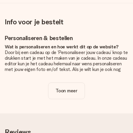
Info voor je bestelt
Personaliseren & bestellen
Wat is personaliseren en hoe werkt dit op de website?
Door bij een cadeau op de ‘Personaliseer jouw cadeau’ knop te
drukken start je met het maken van je cadeau. In onze cadeau
editor kun je het cadeau helemaal naar wens personaliseren
met jouw eigen foto en/of tekst. Als je wilt kun je ook nog
kiezen voor een tof design om je unieke cadeau helemaal af
te maken.
Toon meer
Is personalisatie in de prijs inbegrepen?
De prijs die op de website wordt getoond is inclusief de
personalisatie van jouw cadeau. Wel zo duidelijk!
Hoe weet ik of mijn foto van de juiste kwaliteit is?
We willen er zeker van zijn dat je helemaal blij bent met je
cadeau. Daarom is het belangrijk om foto's van hoge kwaliteit
Reviews
te gebruiken. Als je niet zeker bent over de kwaliteit van je