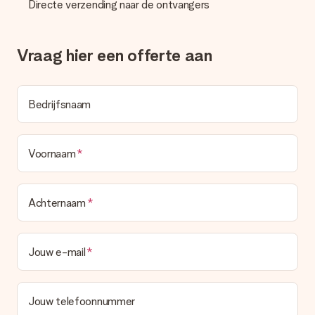
Directe verzending naar de ontvangers
deze ook altijd terugvinden in jouw MySurprise. Je kunt dus
gerust het cadeau gelijk bij de ontvanger laten afleveren, zo is
het echt een verrassing!
Vraag hier een offerte aan
Bedrijfsnaam
Voornaam
Achternaam
Jouw e-mail
Jouw telefoonnummer