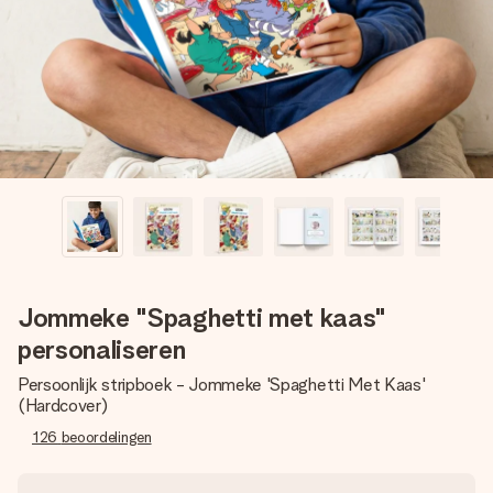
jullie foto of een boodschap die raakt. Zonder gedoe, maar
met alle aandacht voor het moment.
Jommeke "Spaghetti met kaas"
personaliseren
Persoonlijk stripboek - Jommeke 'Spaghetti Met Kaas'
(Hardcover)
126
beoordelingen