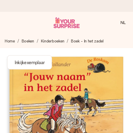
NL
Voor 16:00 besteld, vandaag verzonden
Home
Boeken
Kinderboeken
Boek - In het zadel
We maken jouw cadeau met zorg en zorgen dat het
razendsnel onderweg is - zodat jij kunt geven op precies
het juiste moment, wanneer het het meeste betekent.
Inkijkexemplaar
4,8 (gebaseerd op +8.000 reviews)
Onze cadeaus worden gewaardeerd. Klanten beoordelen
ons met een 4,7 op Google Reviews
Gratis wenskaartje
Je maakt in een paar stappen iets unieks – met haar naam,