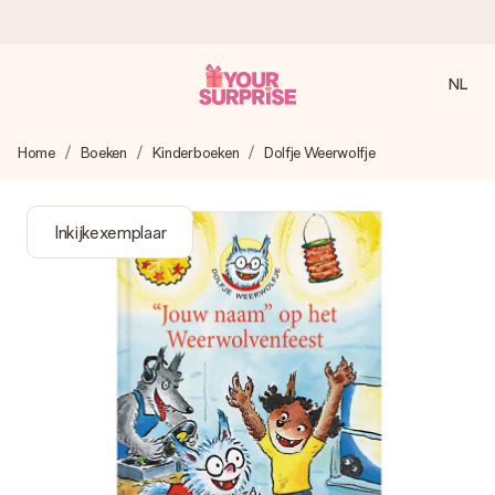
NL
Voor 16:00 besteld, vandaag verzonden
Home
Boeken
Kinderboeken
Dolfje Weerwolfje
We maken jouw cadeau met zorg en zorgen dat het
razendsnel onderweg is - zodat jij kunt geven op precies
het juiste moment, wanneer het het meeste betekent.
Inkijkexemplaar
4,8 (gebaseerd op +8.000 reviews)
Onze cadeaus worden gewaardeerd. Klanten beoordelen
ons met een 4,7 op Google Reviews
Gratis wenskaartje
Je maakt in een paar stappen iets unieks – met haar naam,