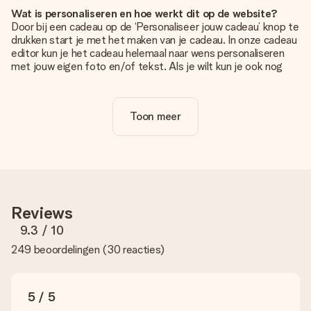
Wat is personaliseren en hoe werkt dit op de website?
Door bij een cadeau op de ‘Personaliseer jouw cadeau’ knop te
drukken start je met het maken van je cadeau. In onze cadeau
editor kun je het cadeau helemaal naar wens personaliseren
met jouw eigen foto en/of tekst. Als je wilt kun je ook nog
kiezen voor een tof design om je unieke cadeau helemaal af
te maken.
Toon meer
Is personalisatie in de prijs inbegrepen?
De prijs die op de website wordt getoond is inclusief de
personalisatie van jouw cadeau. Wel zo duidelijk!
Hoe weet ik of mijn foto van de juiste kwaliteit is?
We willen er zeker van zijn dat je helemaal blij bent met je
cadeau. Daarom is het belangrijk om foto's van hoge kwaliteit
Reviews
te gebruiken. Als je niet zeker bent over de kwaliteit van je
foto, neem dan contact op met onze klantenservice en stuur
9.3
/ 10
je foto mee met het cadeau dat je wilt bestellen. Zij kunnen
249 beoordelingen
(
30 reacties
)
de kwaliteit dan voor je controleren!
Welke formaten kan ik uploaden?
Je kan gebruik maken van JPG en PNG bestanden om te
5 / 5
uploaden in onze editor. Is dit te technisch of heb je een