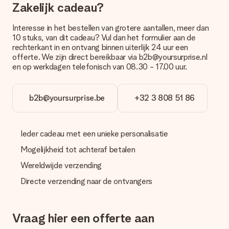
Hoe kan ik mijn bestelling betalen?
Zakelijk cadeau?
Wij bieden de volgende betaalmethodes aan: iDeal, Paypal,
creditcard of handmatige overboeking. Hou bij handmatige
Interesse in het bestellen van grotere aantallen, meer dan
overboeking wel rekening met 3 dagen extra levertijd van je
10 stuks, van dit cadeau? Vul dan het formulier aan de
cadeau.
rechterkant in en ontvang binnen uiterlijk 24 uur een
offerte. We zijn direct bereikbaar via b2b@yoursurprise.nl
Cadeau ontvangen
en op werkdagen telefonisch van 08.30 - 17.00 uur.
Wat als het cadeau toch niet helemaal naar mijn zin is?
We vinden het erg vervelend als je cadeau niet naar wens is
geleverd. Je kunt hiervoor contact opnemen met onze
b2b@yoursurprise.be
+32 3 808 51 86
klantenservice, zij helpen je graag bij het vinden van een
passende oplossing.
Ieder cadeau met een unieke personalisatie
Wordt de factuur met de bestelling meegestuurd?
Er wordt geen factuur meegestuurd bij je bestelling. Je
Mogelijkheid tot achteraf betalen
ontvangt deze bij de bevestiging van de verzending en je kunt
deze ook altijd terugvinden in jouw MySurprise. Je kunt dus
Wereldwijde verzending
gerust het cadeau gelijk bij de ontvanger laten afleveren, zo is
Directe verzending naar de ontvangers
het echt een verrassing!
Vraag hier een offerte aan