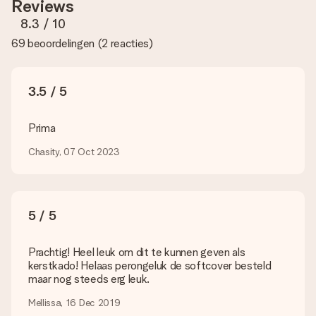
Reviews
te gebruiken. Als je niet zeker bent over de kwaliteit van je
foto, neem dan contact op met onze klantenservice en stuur
8.3
/ 10
je foto mee met het cadeau dat je wilt bestellen. Zij kunnen
69 beoordelingen
(
2 reacties
)
de kwaliteit dan voor je controleren!
Welke formaten kan ik uploaden?
Je kan gebruik maken van JPG en PNG bestanden om te
3.5 / 5
uploaden in onze editor. Is dit te technisch of heb je een
afbeelding van een ander bestandstype die je graag zou willen
gebruiken? Neem dan even contact op met onze
Prima
klantenservice, zij helpen je graag zodat je alsnog jouw cadeau
kunt maken!
Chasity, 07 Oct 2023
Wat als de kleur of optie die ik wil niet beschikbaar is?
Ben je op zoek naar een specifiek cadeau of een cadeau in
een bepaalde kleur, maar je ziet die niet op de website staan?
5 / 5
Neem dan even contact op met onze klantenservice, zij
helpen je graag!
Prachtig! Heel leuk om dit te kunnen geven als
Hoe voeg ik een wenskaartje toe? / Wat houdt het
kerstkado! Helaas perongeluk de softcover besteld
wenskaartje in?
maar nog steeds erg leuk.
Door in onze winkelmand op ‘Gratis wenskaartje’ te klikken kun
je een leuk kaartje toevoegen bij je cadeau. Op dit kaartje kun
Mellissa, 16 Dec 2019
je een persoonlijke boodschap plaatsen, zodat de ontvanger