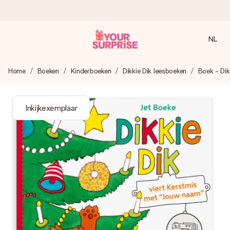
NL
Voor 16:00 besteld, vandaag verzonden
Home
Boeken
Kinderboeken
Dikkie Dik leesboeken
Boek - Dik
We maken jouw cadeau met zorg en zorgen dat het
razendsnel onderweg is - zodat jij kunt geven op precies
het juiste moment, wanneer het het meeste betekent.
Inkijkexemplaar
4,8 (gebaseerd op +8.000 reviews)
Onze cadeaus worden gewaardeerd. Klanten beoordelen
ons met een 4,7 op Google Reviews
Gratis wenskaartje
Je maakt in een paar stappen iets unieks – met haar naam,