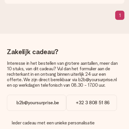
precies weet van wie de verrassing afkomstig is.
Wordt mijn cadeau ingepakt geleverd?
1
Momenteel hebben we (nog) geen inpakservice om jouw
cadeau mooi in te pakken. Wel versturen we onze cadeaus in
een feestelijke verzendverpakking. Zo is jouw cadeau klaar om
gegeven te worden of direct naar de ontvanger te versturen.
Zakelijk cadeau?
Levertijd, bezorgopties en verzendkosten
Kan ik een afleverdatum kiezen?
Interesse in het bestellen van grotere aantallen, meer dan
Ja, dat kan! In onze winkelmand kun je bij de meeste cadeaus
10 stuks, van dit cadeau? Vul dan het formulier aan de
precies aangeven wanneer jouw cadeau bezorgd moet
rechterkant in en ontvang binnen uiterlijk 24 uur een
worden.
offerte. We zijn direct bereikbaar via b2b@yoursurprise.nl
en op werkdagen telefonisch van 08.30 - 17.00 uur.
Wat is de levertijd en wanneer heb ik mijn cadeau in huis?
De levertijd is terug te vinden op de productpagina van het
cadeau. Je kunt erop vertrouwen dat het cadeau netjes op
b2b@yoursurprise.be
+32 3 808 51 86
deze dag wordt geleverd door onze vervoerder.
Welke bezorgopties kan ik kiezen?
Je kunt kiezen uit een normale snelle levering, of een express
Ieder cadeau met een unieke personalisatie
levering. Per cadeau worden de mogelijke leveropties