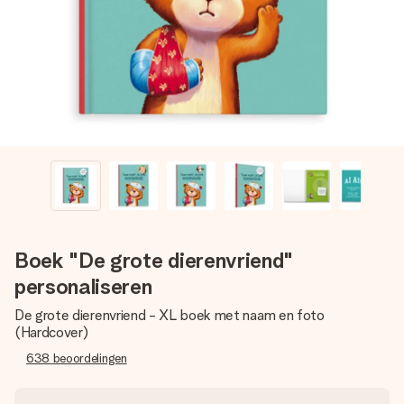
jullie foto of een boodschap die raakt. Zonder gedoe, maar
met alle aandacht voor het moment.
Boek "De grote dierenvriend"
personaliseren
De grote dierenvriend - XL boek met naam en foto
(Hardcover)
638
beoordelingen