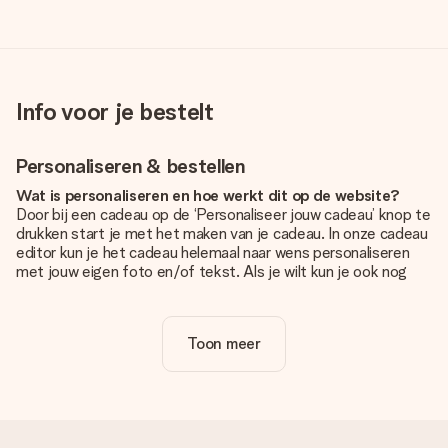
Info voor je bestelt
Personaliseren & bestellen
Wat is personaliseren en hoe werkt dit op de website?
Door bij een cadeau op de ‘Personaliseer jouw cadeau’ knop te
drukken start je met het maken van je cadeau. In onze cadeau
editor kun je het cadeau helemaal naar wens personaliseren
met jouw eigen foto en/of tekst. Als je wilt kun je ook nog
kiezen voor een tof design om je unieke cadeau helemaal af
te maken.
Toon meer
Is personalisatie in de prijs inbegrepen?
De prijs die op de website wordt getoond is inclusief de
personalisatie van jouw cadeau. Wel zo duidelijk!
Hoe weet ik of mijn foto van de juiste kwaliteit is?
We willen er zeker van zijn dat je helemaal blij bent met je