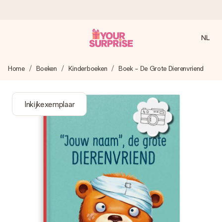
NL
Voor 16:00 besteld, vandaag verzonden
Home
Boeken
Kinderboeken
Boek - De Grote Dierenvriend
We maken jouw cadeau met zorg en zorgen dat het
razendsnel onderweg is - zodat jij kunt geven op precies
het juiste moment, wanneer het het meeste betekent.
Inkijkexemplaar
4,8 (gebaseerd op +8.000 reviews)
Onze cadeaus worden gewaardeerd. Klanten beoordelen
ons met een 4,7 op Google Reviews
Gratis wenskaartje
Je maakt in een paar stappen iets unieks – met haar naam,