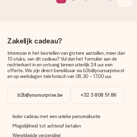
levering. Per cadeau worden de mogelijke leveropties
weergegeven op de artikelpagina. Het cadeau dat je wilt
bestellen wordt verstuurd als pakketpost of als
brievenbuspakje. Wil je weten of je een pakketje of
brievenbus stuk mag verwachten, neem dan even contact op
met onze klantenservice.
Zakelijk cadeau?
Betalen
Interesse in het bestellen van grotere aantallen, meer dan
Hoe kan ik mijn bestelling betalen?
10 stuks, van dit cadeau? Vul dan het formulier aan de
Wij bieden de volgende betaalmethodes aan: iDeal, Paypal,
rechterkant in en ontvang binnen uiterlijk 24 uur een
creditcard of handmatige overboeking. Hou bij handmatige
offerte. We zijn direct bereikbaar via b2b@yoursurprise.nl
overboeking wel rekening met 3 dagen extra levertijd van je
en op werkdagen telefonisch van 08.30 - 17.00 uur.
cadeau.
Cadeau ontvangen
b2b@yoursurprise.be
+32 3 808 51 86
Wat als het cadeau toch niet helemaal naar mijn zin is?
We vinden het erg vervelend als je cadeau niet naar wens is
geleverd. Je kunt hiervoor contact opnemen met onze
Ieder cadeau met een unieke personalisatie
klantenservice, zij helpen je graag bij het vinden van een
passende oplossing.
Mogelijkheid tot achteraf betalen
Wordt de factuur met de bestelling meegestuurd?
Wereldwijde verzending