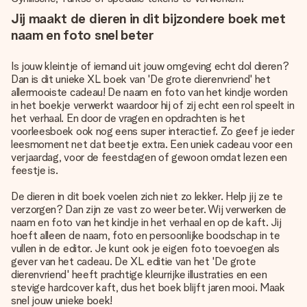
Jij maakt de dieren in dit bijzondere boek met
naam en foto snel beter
Is jouw kleintje of iemand uit jouw omgeving echt dol dieren?
Dan is dit unieke XL boek van 'De grote dierenvriend' het
allermooiste cadeau! De naam en foto van het kindje worden
in het boekje verwerkt waardoor hij of zij echt een rol speelt in
het verhaal. En door de vragen en opdrachten is het
voorleesboek ook nog eens super interactief. Zo geef je ieder
leesmoment net dat beetje extra. Een uniek cadeau voor een
verjaardag, voor de feestdagen of gewoon omdat lezen een
feestje is.
De dieren in dit boek voelen zich niet zo lekker. Help jij ze te
verzorgen? Dan zijn ze vast zo weer beter. Wij verwerken de
naam en foto van het kindje in het verhaal en op de kaft. Jij
hoeft alleen de naam, foto en persoonlijke boodschap in te
vullen in de editor. Je kunt ook je eigen foto toevoegen als
gever van het cadeau. De XL editie van het 'De grote
dierenvriend' heeft prachtige kleurrijke illustraties en een
stevige hardcover kaft, dus het boek blijft jaren mooi. Maak
snel jouw unieke boek!