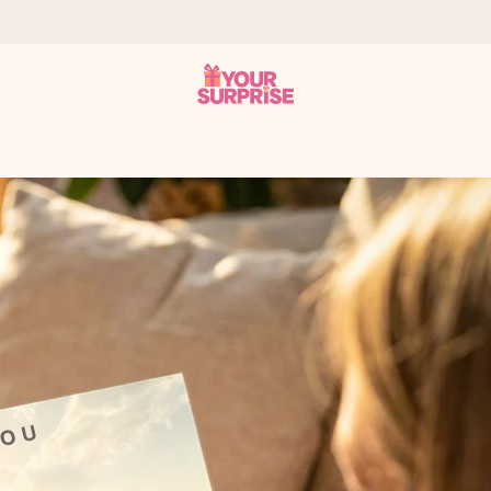
onderweg is - zodat jij kunt geven op precies het juiste moment,
met een 4,7 op Google Reviews
llie foto of een boodschap die raakt. Zonder gedoe, maar met alle