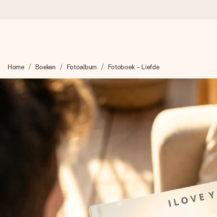
Voor 16:00 besteld, vandaag verzonden
Home
Boeken
Fotoalbum
Fotoboek - Liefde
We maken jouw cadeau met zorg en zorgen dat het razendsnel 
4,8 (gebaseerd op +8.000 reviews)
Onze cadeaus worden gewaardeerd. Klanten beoordelen ons 
Gratis wenskaartje
Je maakt in een paar stappen iets unieks – met haar naam, ju