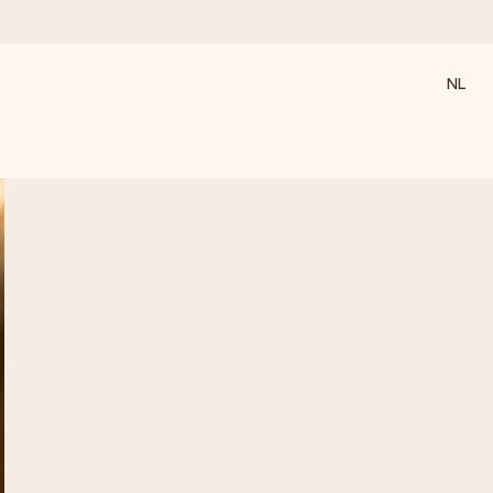
NL
 wanneer het het meeste betekent.
 aandacht voor het moment.