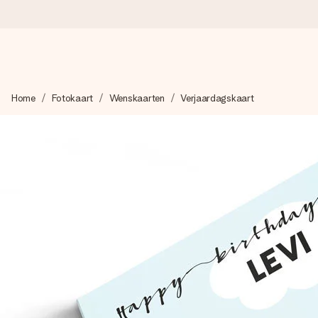
Voor 16:00 besteld, vandaag verzonden
Home
Fotokaart
Wenskaarten
Verjaardagskaart
We maken jouw cadeau met zorg en zorgen dat het razendsnel 
4,8 (gebaseerd op +8.000 reviews)
Onze cadeaus worden gewaardeerd. Klanten beoordelen ons 
Gratis wenskaartje
Je maakt in een paar stappen iets unieks – met haar naam, ju