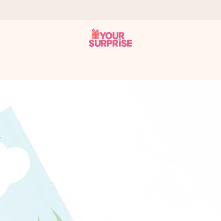
onderweg is - zodat jij kunt geven op precies het juiste moment,
met een 4,7 op Google Reviews
llie foto of een boodschap die raakt. Zonder gedoe, maar met alle