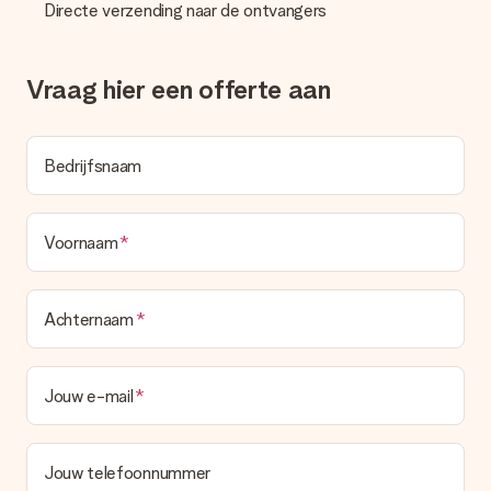
bestellen wordt verstuurd als pakketpost of als
Directe verzending naar de ontvangers
brievenbuspakje. Wil je weten of je een pakketje of
brievenbus stuk mag verwachten, neem dan even contact op
met onze klantenservice.
Vraag hier een offerte aan
Betalen
Hoe kan ik mijn bestelling betalen?
Bedrijfsnaam
Wij bieden de volgende betaalmethodes aan: iDeal, Paypal,
creditcard of handmatige overboeking. Hou bij handmatige
overboeking wel rekening met 3 dagen extra levertijd van je
cadeau.
Voornaam
Cadeau ontvangen
Wat als het cadeau toch niet helemaal naar mijn zin is?
Achternaam
We vinden het erg vervelend als je cadeau niet naar wens is
geleverd. Je kunt hiervoor contact opnemen met onze
klantenservice, zij helpen je graag bij het vinden van een
passende oplossing.
Jouw e-mail
Wordt de factuur met de bestelling meegestuurd?
Er wordt geen factuur meegestuurd bij je bestelling. Je
ontvangt deze bij de bevestiging van de verzending en je kunt
Jouw telefoonnummer