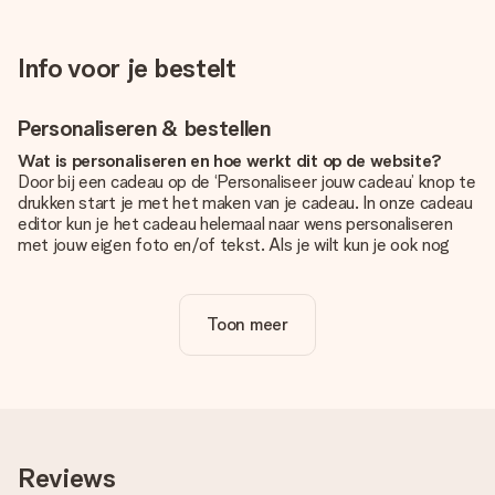
Info voor je bestelt
Personaliseren & bestellen
Wat is personaliseren en hoe werkt dit op de website?
Door bij een cadeau op de ‘Personaliseer jouw cadeau’ knop te
drukken start je met het maken van je cadeau. In onze cadeau
editor kun je het cadeau helemaal naar wens personaliseren
met jouw eigen foto en/of tekst. Als je wilt kun je ook nog
kiezen voor een tof design om je unieke cadeau helemaal af
te maken.
Toon meer
Is personalisatie in de prijs inbegrepen?
De prijs die op de website wordt getoond is inclusief de
personalisatie van jouw cadeau. Wel zo duidelijk!
Hoe weet ik of mijn foto van de juiste kwaliteit is?
We willen er zeker van zijn dat je helemaal blij bent met je
cadeau. Daarom is het belangrijk om foto's van hoge kwaliteit
Reviews
te gebruiken. Als je niet zeker bent over de kwaliteit van je