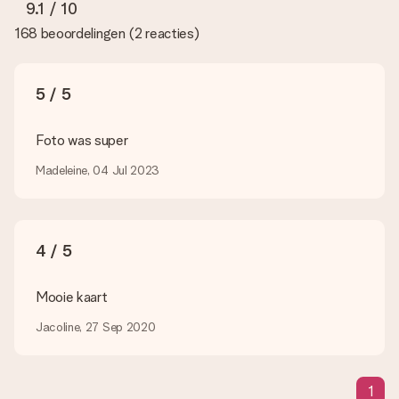
foto, neem dan contact op met onze klantenservice en stuur
9.1
/ 10
je foto mee met het cadeau dat je wilt bestellen. Zij kunnen
168 beoordelingen
(
2 reacties
)
de kwaliteit dan voor je controleren!
Welke formaten kan ik uploaden?
Je kan gebruik maken van JPG en PNG bestanden om te
5 / 5
uploaden in onze editor. Is dit te technisch of heb je een
afbeelding van een ander bestandstype die je graag zou willen
gebruiken? Neem dan even contact op met onze
Foto was super
klantenservice, zij helpen je graag zodat je alsnog jouw cadeau
kunt maken!
Madeleine, 04 Jul 2023
Wat als de kleur of optie die ik wil niet beschikbaar is?
Ben je op zoek naar een specifiek cadeau of een cadeau in
een bepaalde kleur, maar je ziet die niet op de website staan?
4 / 5
Neem dan even contact op met onze klantenservice, zij
helpen je graag!
Mooie kaart
Hoe voeg ik een wenskaartje toe? / Wat houdt het
wenskaartje in?
Jacoline, 27 Sep 2020
Door in onze winkelmand op ‘Gratis wenskaartje’ te klikken kun
je een leuk kaartje toevoegen bij je cadeau. Op dit kaartje kun
je een persoonlijke boodschap plaatsen, zodat de ontvanger
precies weet van wie de verrassing afkomstig is.
1