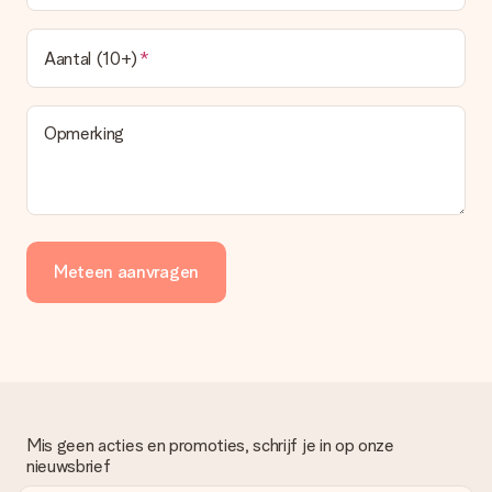
deze ook altijd terugvinden in jouw MySurprise. Je kunt dus
gerust het cadeau gelijk bij de ontvanger laten afleveren, zo is
het echt een verrassing!
Aantal (10+)
Opmerking
Meteen aanvragen
Mis geen acties en promoties, schrijf je in op onze
nieuwsbrief