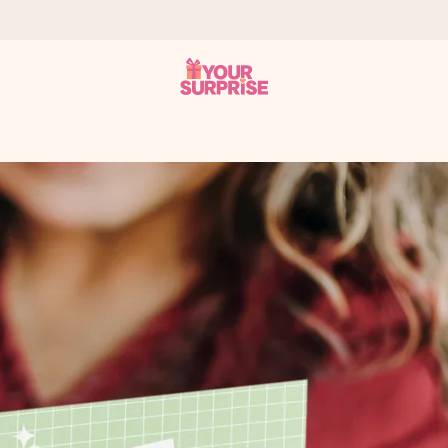
onderweg is - zodat jij kunt geven op precies het juiste moment,
met een 4,7 op Google Reviews
llie foto of een boodschap die raakt. Zonder gedoe, maar met alle