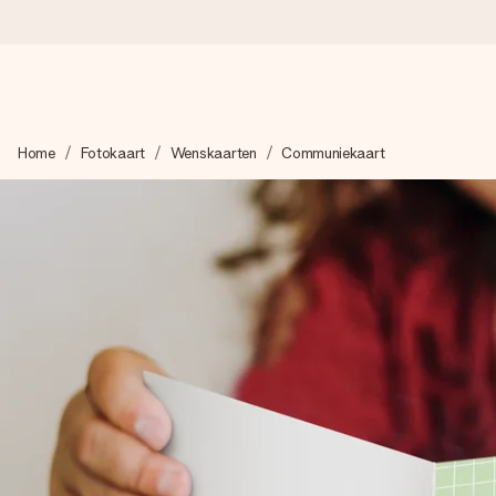
Voor 16:00 besteld, vandaag verzonden
Home
Fotokaart
Wenskaarten
Communiekaart
We maken jouw cadeau met zorg en zorgen dat het razendsnel 
4,8 (gebaseerd op +8.000 reviews)
Onze cadeaus worden gewaardeerd. Klanten beoordelen ons 
Gratis wenskaartje
Je maakt in een paar stappen iets unieks – met haar naam, ju