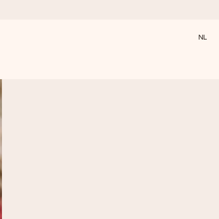
NL
 wanneer het het meeste betekent.
 aandacht voor het moment.