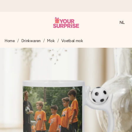
NL
Voor 16:00 besteld, vandaag verzonden
Home
Drinkwaren
Mok
Voetbal mok
We maken jouw cadeau met zorg en zorgen dat het
razendsnel onderweg is - zodat jij kunt geven op precies
het juiste moment, wanneer het het meeste betekent.
4,8 (gebaseerd op +8.000 reviews)
Onze cadeaus worden gewaardeerd. Klanten beoordelen
ons met een 4,7 op Google Reviews
Gratis wenskaartje
Je maakt in een paar stappen iets unieks – met haar naam,