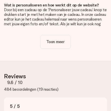
Wat is personaliseren en hoe werkt dit op de website?
Door bij een cadeau op de ‘Personaliseer jouw cadeau’ knop te
drukken start je met het maken van je cadeau. In onze cadeau
editor kun je het cadeau helemaal naar wens personaliseren
met jouw eigen foto en/of tekst. Als je wilt kun je ook nog
kiezen voor een tof design om je unieke cadeau helemaal af
te maken.
Toon meer
Is personalisatie in de prijs inbegrepen?
De prijs die op de website wordt getoond is inclusief de
personalisatie van jouw cadeau. Wel zo duidelijk!
Hoe weet ik of mijn foto van de juiste kwaliteit is?
We willen er zeker van zijn dat je helemaal blij bent met je
cadeau. Daarom is het belangrijk om foto's van hoge kwaliteit
Reviews
te gebruiken. Als je niet zeker bent over de kwaliteit van je
foto, neem dan contact op met onze klantenservice en stuur
9.6
/ 10
je foto mee met het cadeau dat je wilt bestellen. Zij kunnen
484 beoordelingen
(
19 reacties
)
de kwaliteit dan voor je controleren!
Welke formaten kan ik uploaden?
Je kan gebruik maken van JPG en PNG bestanden om te
5 / 5
uploaden in onze editor. Is dit te technisch of heb je een