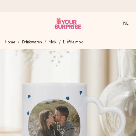
NL
Voor 16:00 besteld, vandaag verzonden
Home
Drinkwaren
Mok
Liefde mok
We maken jouw cadeau met zorg en zorgen dat het
razendsnel onderweg is - zodat jij kunt geven op precies
het juiste moment, wanneer het het meeste betekent.
4,8 (gebaseerd op +8.000 reviews)
Onze cadeaus worden gewaardeerd. Klanten beoordelen
ons met een 4,7 op Google Reviews
Gratis wenskaartje
Je maakt in een paar stappen iets unieks – met haar naam,