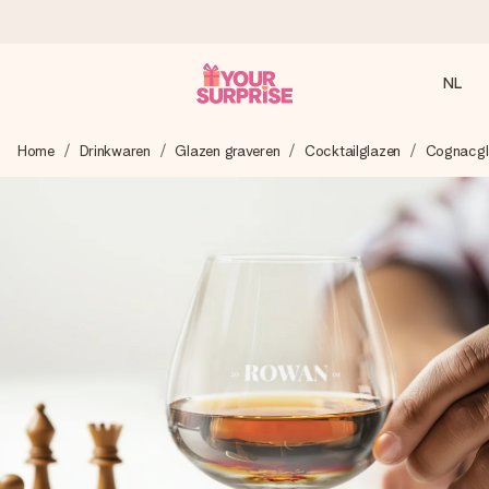
NL
Voor 16:00 besteld, vandaag verzonden
Home
Drinkwaren
Glazen graveren
Cocktailglazen
Cognacgl
We maken jouw cadeau met zorg en zorgen dat het
razendsnel onderweg is - zodat jij kunt geven op precies
het juiste moment, wanneer het het meeste betekent.
4,8 (gebaseerd op +8.000 reviews)
Onze cadeaus worden gewaardeerd. Klanten beoordelen
ons met een 4,7 op Google Reviews
Gratis wenskaartje
Je maakt in een paar stappen iets unieks – met haar naam,