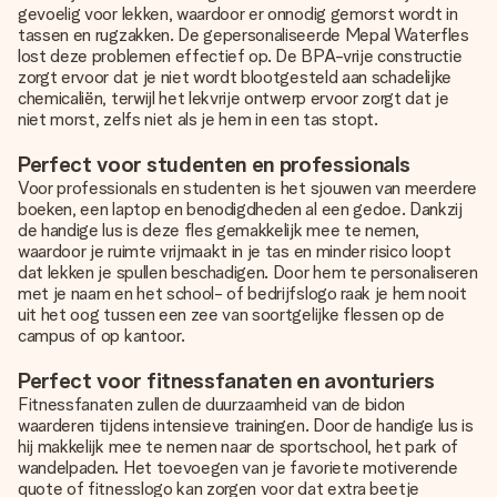
gevoelig voor lekken, waardoor er onnodig gemorst wordt in
tassen en rugzakken. De gepersonaliseerde Mepal Waterfles
lost deze problemen effectief op. De BPA-vrije constructie
zorgt ervoor dat je niet wordt blootgesteld aan schadelijke
chemicaliën, terwijl het lekvrije ontwerp ervoor zorgt dat je
niet morst, zelfs niet als je hem in een tas stopt.
Perfect voor studenten en professionals
Voor professionals en studenten is het sjouwen van meerdere
boeken, een laptop en benodigdheden al een gedoe. Dankzij
de handige lus is deze fles gemakkelijk mee te nemen,
waardoor je ruimte vrijmaakt in je tas en minder risico loopt
dat lekken je spullen beschadigen. Door hem te personaliseren
met je naam en het school- of bedrijfslogo raak je hem nooit
uit het oog tussen een zee van soortgelijke flessen op de
campus of op kantoor.
Perfect voor fitnessfanaten en avonturiers
Fitnessfanaten zullen de duurzaamheid van de bidon
waarderen tijdens intensieve trainingen. Door de handige lus is
hij makkelijk mee te nemen naar de sportschool, het park of
wandelpaden. Het toevoegen van je favoriete motiverende
quote of fitnesslogo kan zorgen voor dat extra beetje