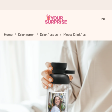
NL
Voor 16:00 besteld, vandaag verzonden
Home
Drinkwaren
Drinkflessen
Mepal Drinkfles
We maken jouw cadeau met zorg en zorgen dat het
razendsnel onderweg is - zodat jij kunt geven op precies
het juiste moment, wanneer het het meeste betekent.
4,8 (gebaseerd op +8.000 reviews)
Onze cadeaus worden gewaardeerd. Klanten beoordelen
ons met een 4,7 op Google Reviews
Gratis wenskaartje
Je maakt in een paar stappen iets unieks – met haar naam,