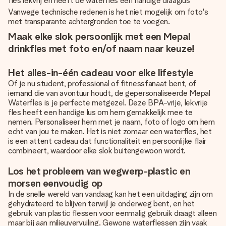
fles lekvrij en heeft de waterfles een handige draaglus
Vanwege technische redenen is het niet mogelijk om foto's
met transparante achtergronden toe te voegen.
Maak elke slok persoonlijk met een Mepal
drinkfles met foto en/of naam naar keuze!
Het alles-in-één cadeau voor elke lifestyle
Of je nu student, professional of fitnessfanaat bent, of
iemand die van avontuur houdt, de gepersonaliseerde Mepal
Waterfles is je perfecte metgezel. Deze BPA-vrije, lekvrije
fles heeft een handige lus om hem gemakkelijk mee te
nemen. Personaliseer hem met je naam, foto of logo om hem
echt van jou te maken. Het is niet zomaar een waterfles, het
is een attent cadeau dat functionaliteit en persoonlijke flair
combineert, waardoor elke slok buitengewoon wordt.
Los het probleem van wegwerp-plastic en
morsen eenvoudig op
In de snelle wereld van vandaag kan het een uitdaging zijn om
gehydrateerd te blijven terwijl je onderweg bent, en het
gebruik van plastic flessen voor eenmalig gebruik draagt alleen
maar bij aan milieuvervuiling. Gewone
waterflessen
zijn vaak