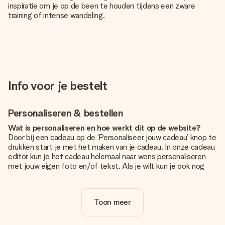
inspiratie om je op de been te houden tijdens een zware
training of intense wandeling.
Info voor je bestelt
Personaliseren & bestellen
Wat is personaliseren en hoe werkt dit op de website?
Door bij een cadeau op de ‘Personaliseer jouw cadeau’ knop te
drukken start je met het maken van je cadeau. In onze cadeau
editor kun je het cadeau helemaal naar wens personaliseren
met jouw eigen foto en/of tekst. Als je wilt kun je ook nog
kiezen voor een tof design om je unieke cadeau helemaal af
te maken.
Toon meer
Is personalisatie in de prijs inbegrepen?
De prijs die op de website wordt getoond is inclusief de
personalisatie van jouw cadeau. Wel zo duidelijk!