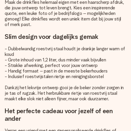
Maak de drinkfles helemaal eigen met een haarscherp afdruk,
die jouw ontwerp tot leven brengt. Kies een inspirerende
quote, een leuke foto of je bedrijfslogo – mogelijkheden
genoeg! Elke drinkfles wordt een uniek item dat bij jouw stijl
of merk past.
Slim design voor dagelijks gemak
- Dubbelwandig roestvrij staal houdt je drankje langer warm of
koud
- Grote inhoud van 1,2 liter, dus minder vaak bijvullen
- Strakke afwerking, perfect voor jouw ontwerp
- Handig formaat – past in de meeste bekerhouders
- Inclusief roestvrijstalen rietje en reinigingsborstel
Dankzij het lekvrije ontwerp gooi je de beker zonder zorgen in
je tas of rugzak. Het herbruikbare rietje van roestvrij staal
maakt elke slok niet alleen fijner, maar ook duurzamer.
Het perfecte cadeau voor jezelf of een
ander
Verras een vriend met een gepersonaliseerde drinkfles of