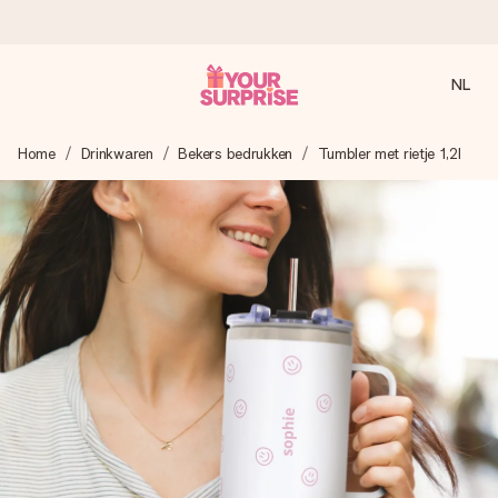
NL
Voor 16:00 besteld, vandaag verzonden
Home
Drinkwaren
Bekers bedrukken
Tumbler met rietje 1,2l
We maken jouw cadeau met zorg en zorgen dat het
razendsnel onderweg is - zodat jij kunt geven op precies
het juiste moment, wanneer het het meeste betekent.
4,8 (gebaseerd op +8.000 reviews)
Onze cadeaus worden gewaardeerd. Klanten beoordelen
ons met een 4,7 op Google Reviews
Gratis wenskaartje
Je maakt in een paar stappen iets unieks – met haar naam,