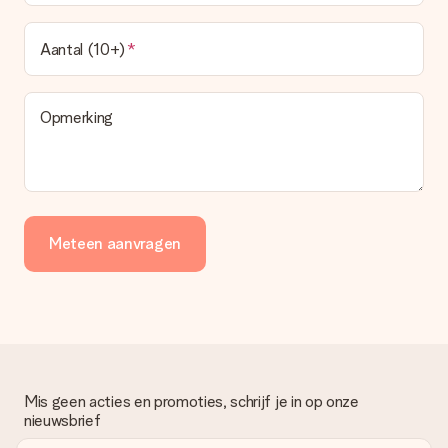
geleverd. Je kunt hiervoor contact opnemen met onze
klantenservice, zij helpen je graag bij het vinden van een
passende oplossing.
Aantal (10+)
Wordt de factuur met de bestelling meegestuurd?
Er wordt geen factuur meegestuurd bij je bestelling. Je
ontvangt deze bij de bevestiging van de verzending en je kunt
Opmerking
deze ook altijd terugvinden in jouw MySurprise. Je kunt dus
gerust het cadeau gelijk bij de ontvanger laten afleveren, zo is
het echt een verrassing!
Meteen aanvragen
Mis geen acties en promoties, schrijf je in op onze
nieuwsbrief