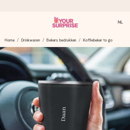
NL
Voor 16:00 besteld, vandaag verzonden
Home
Drinkwaren
Bekers bedrukken
Koffiebeker to go
We maken jouw cadeau met zorg en zorgen dat het
razendsnel onderweg is - zodat jij kunt geven op precies
het juiste moment, wanneer het het meeste betekent.
4,8 (gebaseerd op +8.000 reviews)
Onze cadeaus worden gewaardeerd. Klanten beoordelen
ons met een 4,7 op Google Reviews
Gratis wenskaartje
Je maakt in een paar stappen iets unieks – met haar naam,