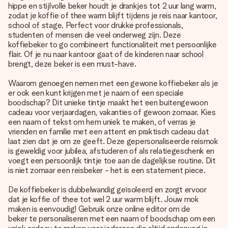
hippe en stijlvolle beker houdt je drankjes tot 2 uur lang warm,
zodat je koffie of thee warm blijft tijdens je reis naar kantoor,
school of stage. Perfect voor drukke professionals,
studenten of mensen die veel onderweg zijn. Deze
koffiebeker to go combineert functionaliteit met persoonlijke
flair. Of je nu naar kantoor gaat of de kinderen naar school
brengt, deze beker is een must-have.
Waarom genoegen nemen met een gewone koffiebeker als je
er ook een kunt krijgen met je naam of een speciale
boodschap? Dit unieke tintje maakt het een buitengewoon
cadeau voor verjaardagen, vakanties of gewoon zomaar. Kies
een naam of tekst om hem uniek te maken, of verras je
vrienden en familie met een attent en praktisch cadeau dat
laat zien dat je om ze geeft. Deze gepersonaliseerde reismok
is geweldig voor jubilea, afstuderen of als relatiegeschenk en
voegt een persoonlijk tintje toe aan de dagelijkse routine. Dit
is niet zomaar een reisbeker - het is een statement piece.
De koffiebeker is dubbelwandig geïsoleerd en zorgt ervoor
dat je koffie of thee tot wel 2 uur warm blijft. Jouw mok
maken is eenvoudig! Gebruik onze online editor om de
beker te personaliseren
met een naam of boodschap om een